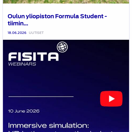
Oulun yliopiston Formula Student -
tiimin…
18.06.2026
UUTISET
10.6.2026
pidetyn
FISITA
webinaarin
tallenne
on
katsottavissa