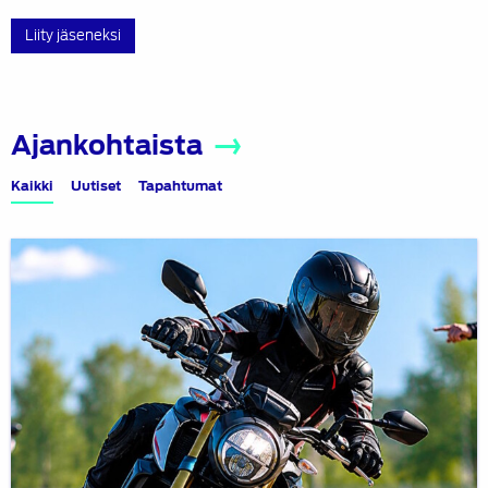
Liity jäseneksi
Ajankohtaista
Kaikki
Uutiset
Tapahtumat
Ajoharjoittelu
–
Moottoripyörä
–
9.6.2026