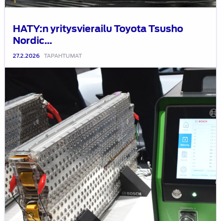
HATY:n yritysvierailu Toyota Tsusho
Nordic…
27.2.2026
TAPAHTUMAT
HATY:n
sähköautojen
akkuturvallisuustapahtuman
tallenteet