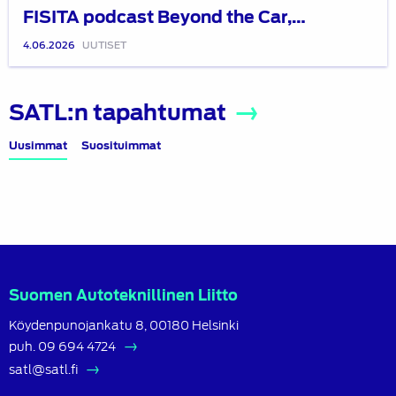
FISITA podcast Beyond the Car,…
4.06.2026
UUTISET
SATL:n tapahtumat
Uusimmat
Suosituimmat
Suomen Autoteknillinen Liitto
Köydenpunojankatu 8, 00180 Helsinki
puh.
09 694 4724
satl@satl.fi