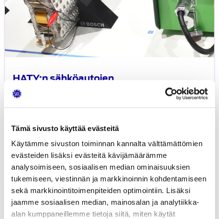
HATY:n sähköautojen
akkuturvallisuustapahtuman tallenteet
13.2.2026
UUTISET
Tämä sivusto käyttää evästeitä
SATL:n ajankohtaiset
Käytämme sivuston toiminnan kannalta välttämättömien
evästeiden lisäksi evästeitä kävijämäärämme
Kaikki
Uutiset
Mediatiedotteet
analysoimiseen, sosiaalisen median ominaisuuksien
tukemiseen, viestinnän ja markkinoinnin kohdentamiseen
Tampereen
sekä markkinointitoimenpiteiden optimointiin. Lisäksi
AMK:n
jaamme sosiaalisen median, mainosalan ja analytiikka-
Formula
alan kumppaneillemme tietoja siitä, miten käytät