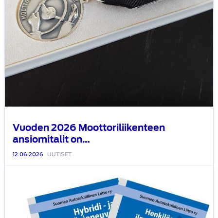
Vuoden 2026 Moottoriliikenteen
ansiomitalit on…
12.06.2026
UUTISET
Uusimmat
SATL:n
kirjat
kirjapaketteina
halvempaan