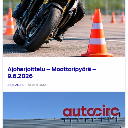
Ajoharjoittelu – Moottoripyörä –
9.6.2026
25.5.2026
TAPAHTUMAT
HATY:n
yritysvierailu
6.5.2026
–
Autocirc