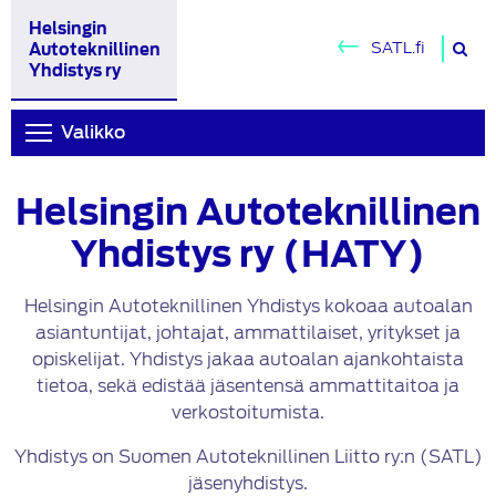
Helsingin
H
SATL.fi
Autoteknillinen
si
Yhdistys ry
Valikko
Helsingin Autoteknillinen
Yhdistys ry (HATY)
Helsingin Autoteknillinen Yhdistys kokoaa autoalan
asiantuntijat, johtajat, ammattilaiset, yritykset ja
opiskelijat. Yhdistys jakaa autoalan ajankohtaista
tietoa, sekä edistää jäsentensä ammattitaitoa ja
verkostoitumista.
Yhdistys on Suomen Autoteknillinen Liitto ry:n (SATL)
jäsenyhdistys.