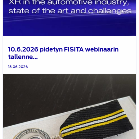
10.6.2026 pidetyn FISITA webinaarin
tallenne…
18.06.2026
Vuoden
2026
Moottoriliikenteen
ansiomitalit
on
jaettu