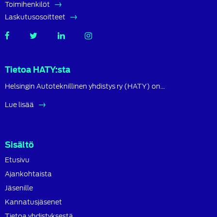
Toimihenkilöt
Laskutusosoitteet
SATL
SATL
SATL
SATL
Facebook
Twitter
LinkedIn
Instagram
Tietoa HATY:sta
Helsingin Autoteknillinen yhdistys ry (HATY) on…
Lue lisää
Sisältö
Etusivu
Ajankohtaista
Jäsenille
Kannatusjäsenet
Tietoa yhdistyksestä