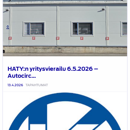
Helsinki
Oy
–
Nurmijärvi
–
HATY:n yritysvierailu 6.5.2026 –
Autocirc…
13.4.2026
TAPAHTUMAT
HATY-
excursio
–
Kaha
Oy
14.4.2026