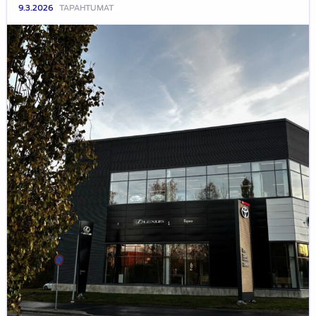
9.3.2026
TAPAHTUMAT
HATY:n
yritysvierailu
Toyota
Tsusho
Nordic
Oy,
Espoon
toimipiste
17.3.2026
klo
17:00-
19:30