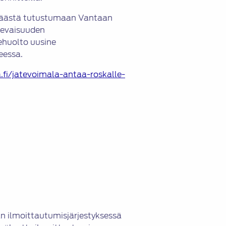
 päästä tutustumaan Vantaan
ulevaisuuden
tehuolto uusine
eessa.
fi/jatevoimala-antaa-roskalle-
 ilmoittautumisjärjestyksessä