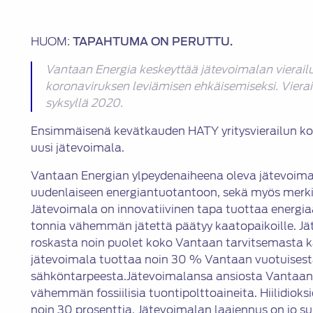
HUOM:
TAPAHTUMA ON PERUTTU.
Vantaan Energia keskeyttää jätevoimalan vierailu
koronaviruksen leviämisen ehkäisemiseksi. Vierai
syksyllä 2020.
Ensimmäisenä kevätkauden HATY yritysvierailun k
uusi jätevoimala.
Vantaan Energian ylpeydenaiheena oleva jätevoima
uudenlaiseen energiantuotantoon, sekä myös merki
Jätevoimala on innovatiivinen tapa tuottaa energi
tonnia vähemmän jätettä päätyy kaatopaikoille. Jä
roskasta noin puolet koko Vantaan tarvitsemasta 
jätevoimala tuottaa noin 30 % Vantaan vuotuises
sähköntarpeesta.Jätevoimalansa ansiosta Vantaan 
vähemmän fossiilisia tuontipolttoaineita. Hiilidiok
noin 30 prosenttia. Jätevoimalan laajennus on jo suu