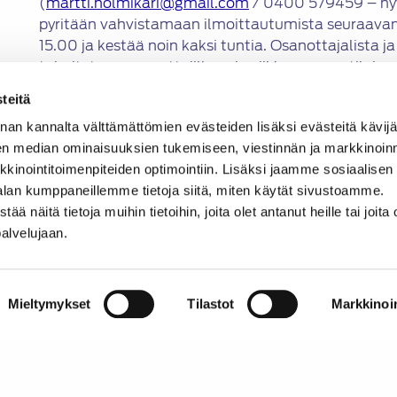
(
martti.holmikari@gmail.com
/ 0400 579459 – hyv
pyritään vahvistamaan ilmoittautumista seuraavana
15.00 ja kestää noin kaksi tuntia. Osanottajalista
toimitetaan osanottajille noin viikkoa ennen tilaisu
teitä
Saapuminen
nan kannalta välttämättömien evästeiden lisäksi evästeitä käv
en median ominaisuuksien tukemiseen, viestinnän ja markkinoin
Jätevoimalalle ajetaan Länsimäentien eritasoliittymä
inointitoimenpiteiden optimointiin. Lisäksi jaamme sosiaalisen
poistutaan Länsimäentien eritasoliittymästä E52 ja
alan kumppaneillemme tietoja siitä, miten käytät sivustoamme.
opastetta. Jätevoimalan osoite on Pitkäsuontie 10,
näitä tietoja muihin tietoihin, joita olet antanut heille tai joita 
palvelujaan.
Saapuessasi voimala-alueelle aja oikeanpuoleisinta 
Esittelijämme – ja HATYn edustaja – ovat vastassa h
Mieltymykset
Tilastot
Markkinoin