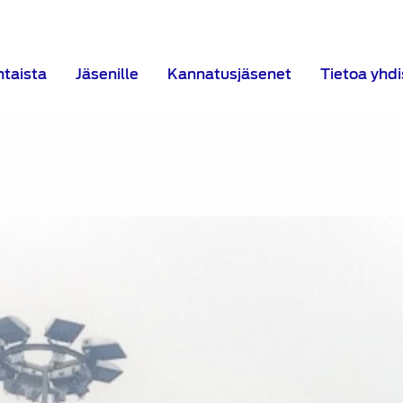
htaista
Jäsenille
Kannatusjäsenet
Tietoa yhd