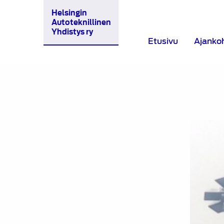
Helsingin
Autoteknillinen
Yhdistys ry
Etusivu
Ajanko