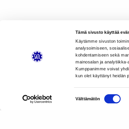
Tämä sivusto käyttää eväs
Käytämme sivuston toimin
analysoimiseen, sosiaalis
kohdentamiseen sekä markk
mainosalan ja analytiikka-
Kumppanimme voivat yhdistää 
kun olet käyttänyt heidän 
Suostumuksen
Välttämätön
valinta