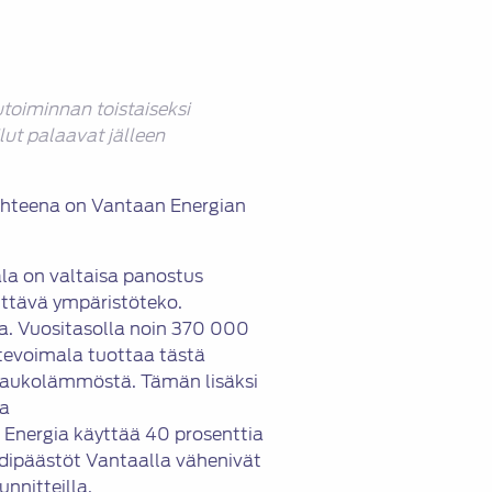
toiminnan toistaiseksi
lut palaavat jälleen
ohteena on Vantaan Energian
la on valtaisa panostus
ttävä ympäristöteko.
aa. Vuositasolla noin 370 000
tevoimala tuottaa tästä
kaukolämmöstä. Tämän lisäksi
ta
Energia käyttää 40 prosenttia
sidipäästöt Vantaalla vähenivät
nnitteilla.