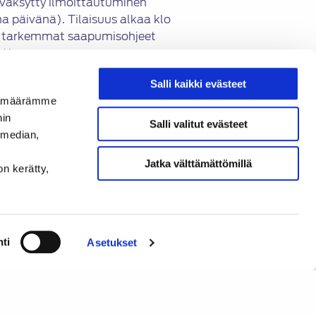
äksytty ilmoittautuminen
 päivänä). Tilaisuus alkaa klo
 ja tarkemmat saapumisohjeet
utta.
Salli kaikki evästeet
ijämäärämme
nin
Salli valitut evästeet
n kautta. Kehä III:lta
 median,
 seurataan ’Jätevoimala’ –
Jatka välttämättömillä
 01230 Vantaa.
on kerätty,
tietä pysäköintialueelle.
enkilöportilla.
ti
Asetukset