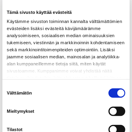
Tämä sivusto käyttää evästeitä
Käytämme sivuston toiminnan kannalta välttämättömien
evästeiden lisäksi evästeitä kävijämäärämme
analysoimiseen, sosiaalisen median ominaisuuksien
tukemiseen, viestinnän ja markkinoinnin kohdentamiseen
sekä markkinointitoimenpiteiden optimointiin. Lisäksi
jaamme sosiaalisen median, mainosalan ja analytiikka-
alan kumppaneillemme tietoja siitä, miten käytät
sivustoamme. Kumppanimme voivat yhdistää näitä
tietoja muihin tietoihin, joita olet antanut heille tai joita on
kerätty, kun olet käyttänyt heidän palvelujaan.
Suostumuksen
LATY Instagram
Välttämätön
valinta
26.5.2020
UUTISET
LATY
Mieltymykset
facebook
Tilastot