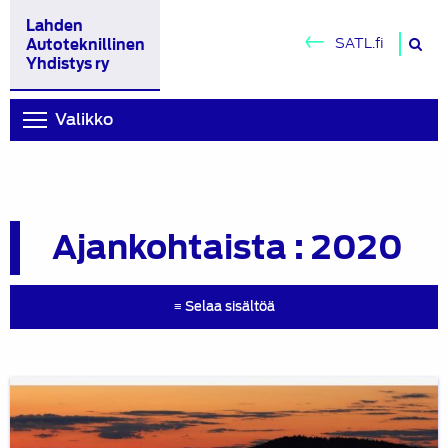
Lahden
H
SATL.fi
Autoteknillinen
si
Yhdistys ry
Valikko
Ajankohtaista : 2020
≡ Selaa sisältöä
LATY
linkedin