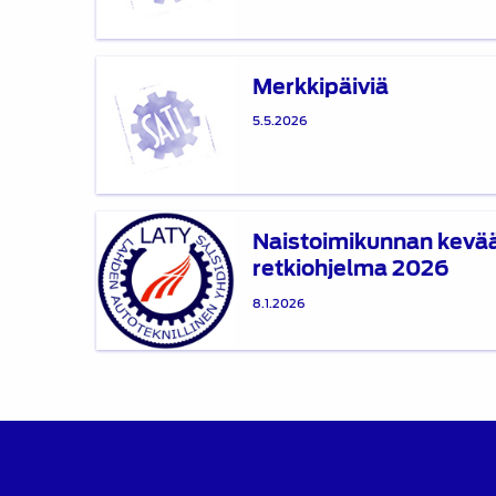
Merkkipäiviä
Merkkipäiviä
5.5.2026
Naistoimikunnan
Naistoimikunnan kevä
kevään
retkiohjelma 2026
retkiohjelma
2026
8.1.2026