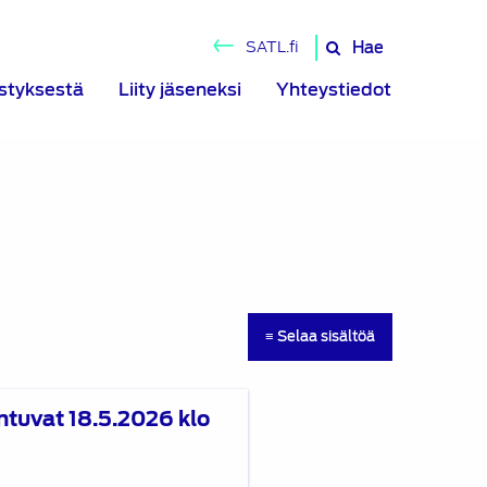
Hae
SATL.fi
Hae
sivustolta
istyksestä
Liity jäseneksi
Yhteystiedot
≡ Selaa sisältöä
ntuvat 18.5.2026 klo