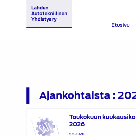
Lahden
Autoteknillinen
Yhdistys ry
Etusivu
Ajankohtaista : 20
Toukokuun
Toukokuun kuukausiko
kuukausikokous
2026
20.5
2026
5.5.2026