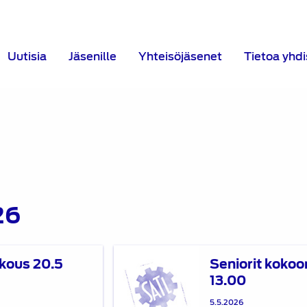
Uutisia
Jäsenille
Yhteisöjäsenet
Tietoa yhd
26
Seniorit
kous 20.5
Seniorit kokoo
kokoontuvat
13.00
18.5.2026
klo
5.5.2026