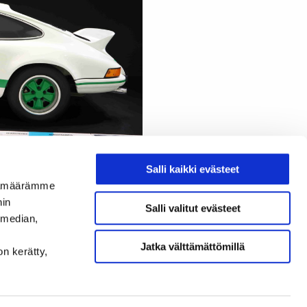
Salli kaikki evästeet
ijämäärämme
Jaa:
nin
Salli valitut evästeet
 median,
Jatka välttämättömillä
on kerätty,
LATY Instagram