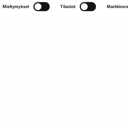
Mieltymykset
Tilastot
Markkinoin
knillisen
me kokoaa
. Tällä