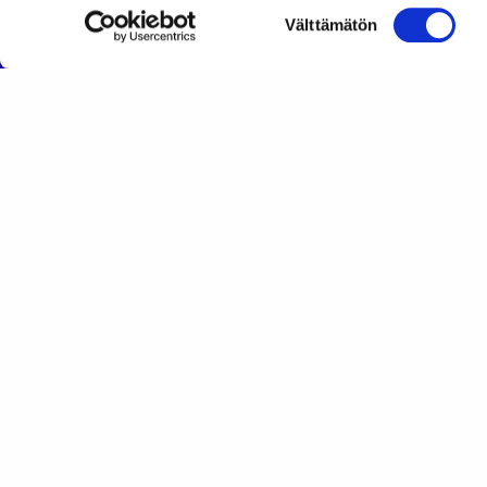
Suostumuksen
Välttämätön
valinta
Lahden Autoteknillinen Yhdistys ry
Lahden Autoteknillinen Yhdistys ry toimii autoalan te
ja toiminnallisen kehityksen edistäjänä. Toimintam
paikkakuntamme auto- ja kuljetusalan osaajia yhteen
toiminnalla luomme mahdollisuuden alan
yhteistyötoiminnan kehittymiselle.