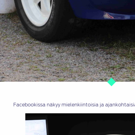
Facebookissa näkyy mielenkiintoisia ja ajankohtaisia