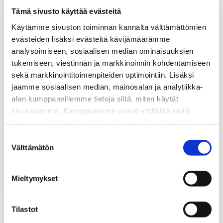
Tämä sivusto käyttää evästeitä
Käytämme sivuston toiminnan kannalta välttämättömien
evästeiden lisäksi evästeitä kävijämäärämme
analysoimiseen, sosiaalisen median ominaisuuksien
tukemiseen, viestinnän ja markkinoinnin kohdentamiseen
sekä markkinointitoimenpiteiden optimointiin. Lisäksi
jaamme sosiaalisen median, mainosalan ja analytiikka-
alan kumppaneillemme tietoja siitä, miten käytät
sivustoamme. Kumppanimme voivat yhdistää näitä
tietoja muihin tietoihin, joita olet antanut heille tai joita on
kerätty, kun olet käyttänyt heidän palvelujaan.
Suostumuksen
Välttämätön
valinta
LATY Instagram
Mieltymykset
26.5.2020
UUTISET
Tilastot