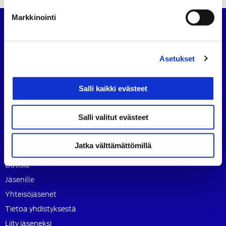
Markkinointi
Lahden Autoteknillinen Yhdistys ry
Lahden Autoteknillinen Yhdistys ry toimii autoalan
Asetukset
teknillisen ja toiminnallisen kehityksen edistäjänä.
Toimintamme kokoaa paikkakuntamme auto- ja
kuljetusalan osaajia yhteen. Tällä toiminnalla luomme
Salli kaikki evästeet
mahdollisuuden alan yhteistyötoiminnan kehittymiselle.
Salli valitut evästeet
Sisältö
Jatka välttämättömillä
Etusivu
Uutisia
Jäsenille
Yhteisöjäsenet
Tietoa yhdistyksestä
Liity jäseneksi