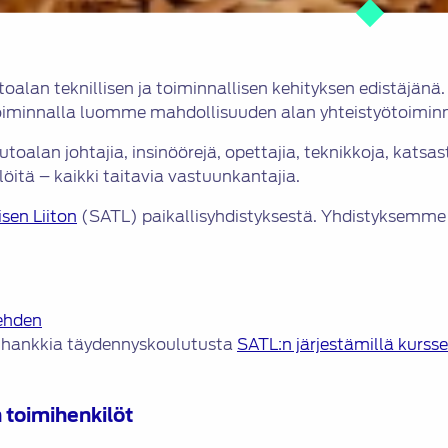
autoalan teknillisen ja toiminnallisen kehityksen edist
 toiminnalla luomme mahdollisuuden alan yhteistyötoiminn
lan johtajia, insinöörejä, opettajia, teknikkoja, katsast
öitä – kaikki taitavia vastuunkantajia.
sen Liiton
(SATL) paikallisyhdistyksestä. Yhdistyksemme
ehden
 hankkia täydennyskoulutusta
SATL:n järjestämillä kursse
 toimihenkilöt