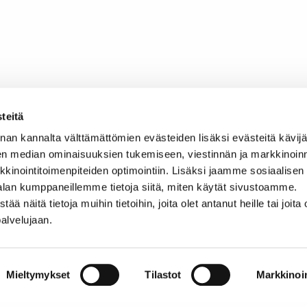
teitä
nan kannalta välttämättömien evästeiden lisäksi evästeitä käv
en median ominaisuuksien tukemiseen, viestinnän ja markkinoin
inointitoimenpiteiden optimointiin. Lisäksi jaamme sosiaalisen
alan kumppaneillemme tietoja siitä, miten käytät sivustoamme.
näitä tietoja muihin tietoihin, joita olet antanut heille tai joita 
palvelujaan.
Mieltymykset
Tilastot
Markkinoin