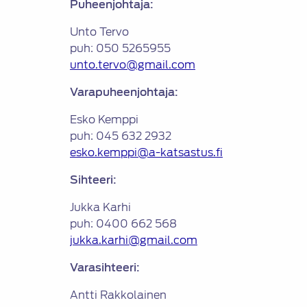
Puheenjohtaja:
Unto Tervo
puh: 050 5265955
unto.tervo@gmail.com
Varapuheenjohtaja:
Esko Kemppi
puh: 045 632 2932
esko.kemppi@a-katsastus.fi
Sihteeri:
Jukka Karhi
puh: 0400 662 568
jukka.karhi@gmail.com
Varasihteeri:
Antti Rakkolainen