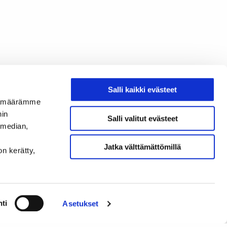
Salli kaikki evästeet
ijämäärämme
nin
Salli valitut evästeet
 median,
Jatka välttämättömillä
on kerätty,
ti
Asetukset