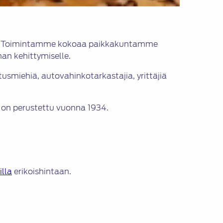
äjänä. Toimintamme kokoaa paikkakuntamme
an kehittymiselle.
usmiehiä, autovahinkotarkastajia, yrittäjiä
 on perustettu vuonna 1934.
illa
erikoishintaan.