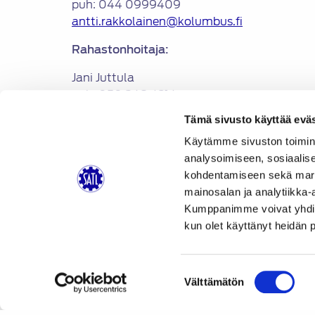
puh: 044 0999409
antti.rakkolainen@kolumbus.fi
Rahastonhoitaja:
Jani Juttula
puh: 050 348 4214
janijuttula@gmail.com
Tämä sivusto käyttää eväs
Hallituksen jäsenet:
Käytämme sivuston toimin
analysoimiseen, sosiaalis
kohdentamiseen sekä markk
Esko Kemppi
mainosalan ja analytiikka-
puh: 045 632 2932
Kumppanimme voivat yhdistää 
esko.kemppi@a-katsastus.fi
kun olet käyttänyt heidän 
Jari Kettunen
puh: 050 9108073
jari.kettunen@a-katsastus.fi
Suostumuksen
Välttämätön
valinta
Jorma Höyteinen