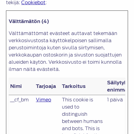
tekijä:
Cookiebot
:
Välttämätön (4)
Välttämättömät evästeet auttavat tekemään
verkkosivustosta käyttökelpoisen sallimalla
perustoimintoja kuten sivulla siirtymisen,
verkkokaupan ostoskorin ja sivuston suojattujen
alueiden käytön. Verkkosivusto ei toimi kunnolla
ilman näitä evästeitä.
Säilytykse
Nimi
Tarjoaja
Tarkoitus
enimmäisk
__cf_bm
Vimeo
This cookie is
1 päivä
used to
distinguish
between humans
and bots. This is