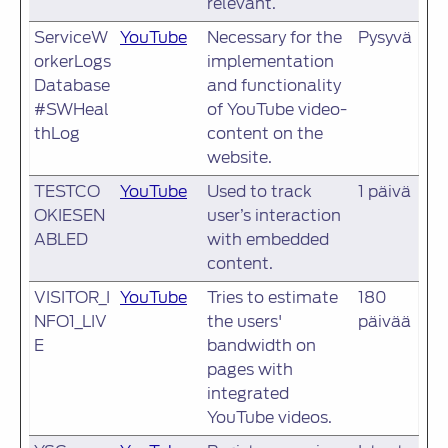
relevant.
ServiceW
YouTube
Necessary for the
Pysyvä
orkerLogs
implementation
Database
and functionality
#SWHeal
of YouTube video-
thLog
content on the
website.
TESTCO
YouTube
Used to track
1 päivä
OKIESEN
user’s interaction
ABLED
with embedded
content.
VISITOR_I
YouTube
Tries to estimate
180
NFO1_LIV
the users'
päivää
E
bandwidth on
pages with
integrated
YouTube videos.