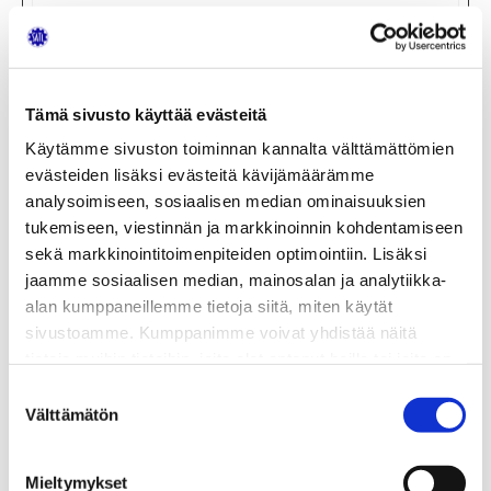
pages have been
read.
_pk_ses#
satl.fi
Used by Piwik
1 päivä
Analytics
Tämä sivusto käyttää evästeitä
Platform to track
Käytämme sivuston toiminnan kannalta välttämättömien
page requests
evästeiden lisäksi evästeitä kävijämäärämme
from the visitor
analysoimiseen, sosiaalisen median ominaisuuksien
during the
tukemiseen, viestinnän ja markkinoinnin kohdentamiseen
session.
sekä markkinointitoimenpiteiden optimointiin. Lisäksi
jaamme sosiaalisen median, mainosalan ja analytiikka-
alan kumppaneillemme tietoja siitä, miten käytät
Markkinointi (19)
sivustoamme. Kumppanimme voivat yhdistää näitä
tietoja muihin tietoihin, joita olet antanut heille tai joita on
Markkinointievästeitä käytetään
kerätty, kun olet käyttänyt heidän palvelujaan.
Suostumuksen
verkkosivustoilla kävijöiden seurantaan.
Välttämätön
valinta
Tarkoituksena on näyttää mainoksia, jotka ovat
sopivia ja kiinnostavia yksittäisille käyttäjille, ja
siten arvokkaampia julkaisijoille ja kolmansien
Mieltymykset