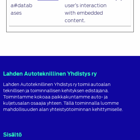
a#datab
user’s interaction
ases
with embedded
content.
Lahden Autoteknillinen Yhdistys ry
Lahden Autoteknillinen Yhdistys ry toimii autoalan
teknillisen ja toiminnallisen kehityksen edistäjänä.
Toimintamme kokoaa paikkakuntamme auto- ja
kuljetusalan osaajia yhteen. Tällä toiminnalla luomme
mahdollisuuden alan yhteistyötoiminnan kehittymiselle.
Sisältö