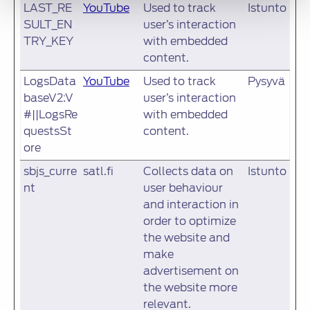
LAST_RE
YouTube
Used to track
Istunto
SULT_EN
user’s interaction
TRY_KEY
with embedded
content.
LogsData
YouTube
Used to track
Pysyvä
baseV2:V
user’s interaction
#||LogsRe
with embedded
questsSt
content.
ore
sbjs_curre
satl.fi
Collects data on
Istunto
nt
user behaviour
and interaction in
order to optimize
the website and
make
advertisement on
the website more
relevant.