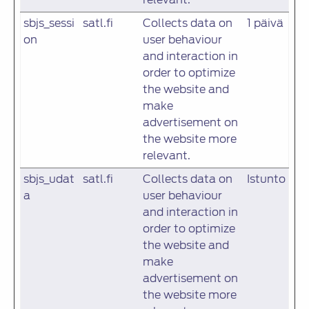
sbjs_sessi
satl.fi
Collects data on
1 päivä
on
user behaviour
and interaction in
order to optimize
the website and
make
advertisement on
the website more
relevant.
sbjs_udat
satl.fi
Collects data on
Istunto
a
user behaviour
and interaction in
order to optimize
the website and
make
advertisement on
the website more