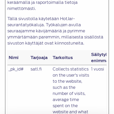
keräämällä ja raportoimalla tietoja
nimettömästi.
Tällä sivustolla käytetään HotJar-
seurantatyökaluja. Työkalujen avulla
seuraajamme kävijämääriä ja pyrimme
ymmärtämään paremmin, millaisesta sisällöstä
sivuston käyttäjät ovat kiinnostuneita.
Säilytykse
Nimi
Tarjoaja
Tarkoitus
enimmäisk
_pk_id#
satl.fi
Collects statistics
1 vuosi
on the user's visits
to the website,
such as the
number of visits,
average time
spent on the
website and what