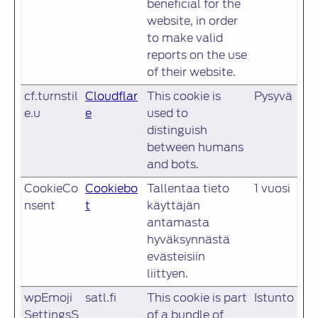
beneficial for the
website, in order
to make valid
reports on the use
of their website.
cf.turnstil
Cloudflar
This cookie is
Pysyvä
e.u
e
used to
distinguish
between humans
and bots.
CookieCo
Cookiebo
Tallentaa tieto
1 vuosi
nsent
t
käyttäjän
antamasta
hyväksynnästä
evästeisiin
liittyen.
wpEmoji
satl.fi
This cookie is part
Istunto
SettingsS
of a bundle of