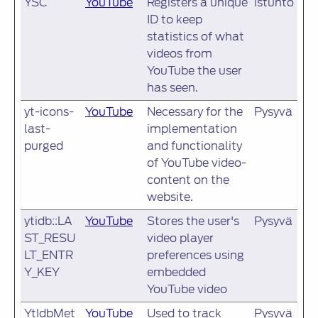
YSC
YouTube
Registers a unique
Istunto
ID to keep
statistics of what
videos from
YouTube the user
has seen.
yt-icons-
YouTube
Necessary for the
Pysyvä
last-
implementation
purged
and functionality
of YouTube video-
content on the
website.
ytidb::LA
YouTube
Stores the user's
Pysyvä
ST_RESU
video player
LT_ENTR
preferences using
Y_KEY
embedded
YouTube video
YtIdbMet
YouTube
Used to track
Pysyvä