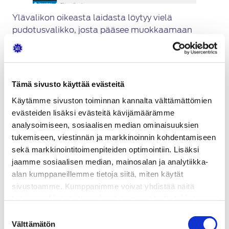
Ylävalikon oikeasta laidasta löytyy vielä
pudotusvalikko, josta pääsee muokkaamaan
käyttäjän omaa profiilia tai kirjautumaan ulos
ylläpidosta.
Tämä sivusto käyttää evästeitä
Käytämme sivuston toiminnan kannalta välttämättömien
evästeiden lisäksi evästeitä kävijämäärämme
analysoimiseen, sosiaalisen median ominaisuuksien
tukemiseen, viestinnän ja markkinoinnin kohdentamiseen
sekä markkinointitoimenpiteiden optimointiin. Lisäksi
jaamme sosiaalisen median, mainosalan ja analytiikka-
alan kumppaneillemme tietoja siitä, miten käytät
sivustoamme. Kumppanimme voivat yhdistää näitä
tietoja muihin tietoihin, joita olet antanut heille tai joita on
kerätty, kun olet käyttänyt heidän palvelujaan.
Suostumuksen
Välttämätön
valinta