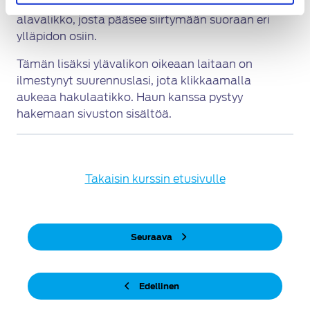
verrattuna. Sivuston nimen kohdalta avautuu nyt
alavalikko, josta pääsee siirtymään suoraan eri
ylläpidon osiin.
Tämän lisäksi ylävalikon oikeaan laitaan on
ilmestynyt suurennuslasi, jota klikkaamalla
aukeaa hakulaatikko. Haun kanssa pystyy
hakemaan sivuston sisältöä.
Takaisin kurssin etusivulle
Seuraava
Edellinen