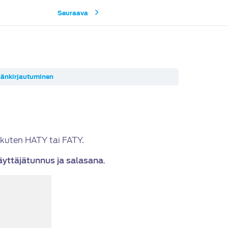
Seuraava
änkirjautuminen
, kuten HATY tai FATY.
äyttäjätunnus ja salasana
.