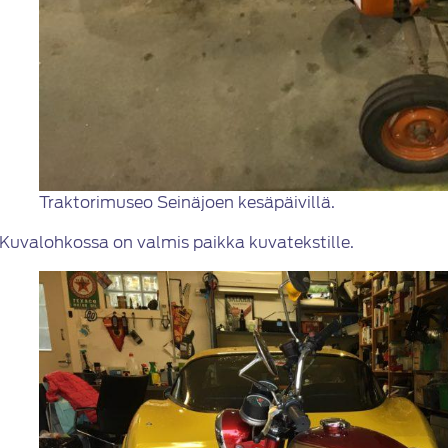
Traktorimuseo Seinäjoen kesäpäivillä.
Kuvalohkossa on valmis paikka kuvatekstille.