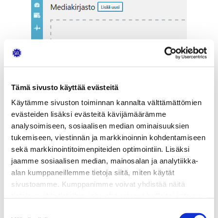
Sen jälkeen avautuu ruutu, josta voidaan valita
Tämä sivusto käyttää evästeitä
kuinka kuvat tuodaan mediatiedostoon.
Käytämme sivuston toiminnan kannalta välttämättömien
evästeiden lisäksi evästeitä kävijämäärämme
analysoimiseen, sosiaalisen median ominaisuuksien
tukemiseen, viestinnän ja markkinoinnin kohdentamiseen
sekä markkinointitoimenpiteiden optimointiin. Lisäksi
jaamme sosiaalisen median, mainosalan ja analytiikka-
alan kumppaneillemme tietoja siitä, miten käytät
sivustoamme. Kumppanimme voivat yhdistää näitä
tietoja muihin tietoihin, joita olet antanut heille tai joita on
Nyt valitaan esim. ”valitse tiedostot” ja valitaan
kerätty, kun olet käyttänyt heidän palvelujaan.
Suostumuksen