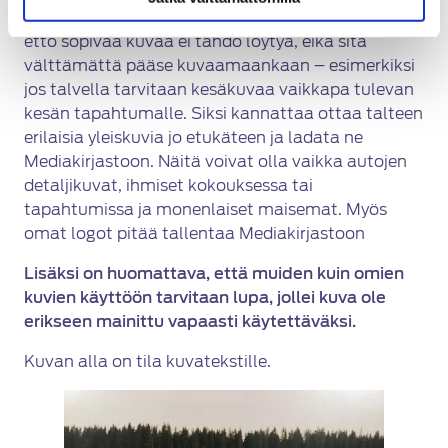
Yleensä uutista tai artikkelia tehdessä huomataan,
ettö sopivaa kuvaa ei tahdo löytyä, eikä sitä
välttämättä pääse kuvaamaankaan – esimerkiksi
jos talvella tarvitaan kesäkuvaa vaikkapa tulevan
kesän tapahtumalle. Siksi kannattaa ottaa talteen
erilaisia yleiskuvia jo etukäteen ja ladata ne
Mediakirjastoon. Näitä voivat olla vaikka autojen
detaljikuvat, ihmiset kokouksessa tai
tapahtumissa ja monenlaiset maisemat. Myös
omat logot pitää tallentaa Mediakirjastoon
Lisäksi on huomattava, että muiden kuin omien
kuvien käyttöön tarvitaan lupa, jollei kuva ole
erikseen mainittu vapaasti käytettäväksi.
Kuvan alla on tila kuvatekstille.