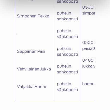
sähköposti
0500 778 258
puhelin
simpanen.pek
Simpanen Pekka
sähköposti
puhelin
.
sähköposti
0500 322 211
puhelin
pasix9(a)gma
Seppänen Pasi
sähköposti
0405 125 977
puhelin
jukka.vehvilai
Vehviläinen Jukka
sähköposti
puhelin
hannu.valjakk
Valjakka Hannu
sähköposti