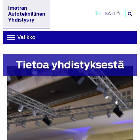
Imatran
H
SATL.fi
Autoteknillinen
si
Yhdistys ry
Valikko
Tietoa yhdistyksestä