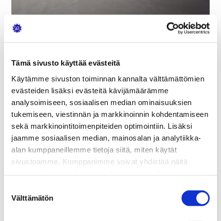
Tämä sivusto käyttää evästeitä
Käytämme sivuston toiminnan kannalta välttämättömien
evästeiden lisäksi evästeitä kävijämäärämme
Imatran Autoteknillinen Yhdistys ry toimii
analysoimiseen, sosiaalisen median ominaisuuksien
autoalan kehityksen edistäjänä sekä teknillisen ja
tukemiseen, viestinnän ja markkinoinnin kohdentamiseen
toiminnallisen ammattitaidon kehittäjänä Imatran
sekä markkinointitoimenpiteiden optimointiin. Lisäksi
seudun alueella.
jaamme sosiaalisen median, mainosalan ja analytiikka-
alan kumppaneillemme tietoja siitä, miten käytät
Järjestämällä tapahtumia
sivustoamme. Kumppanimme voivat yhdistää näitä
Tarjoamalla jäsenilleen
Suomen Autolehden
tietoja muihin tietoihin, joita olet antanut heille tai joita on
Antamalla jäsenilleen mahdollisuuden
kerätty, kun olet käyttänyt heidän palvelujaan.
Suostumuksen
hankkia täydennyskoulutusta
SATL:n
Välttämätön
valinta
järjestämillä kursseilla
erikoishintaan.