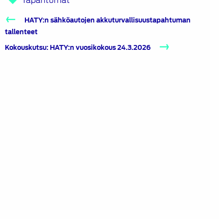
Tapahtumat
Artikkelien
HATY:n sähköautojen akkuturvallisuustapahtuman
selaus
tallenteet
Kokouskutsu: HATY:n vuosikokous 24.3.2026
Suomen Autoteknillinen Liitto
Köydenpunojankatu 8, 00180 Helsinki
puh.
09 694 4724
satl@satl.fi
Toimihenkilöt
Laskutusosoitteet