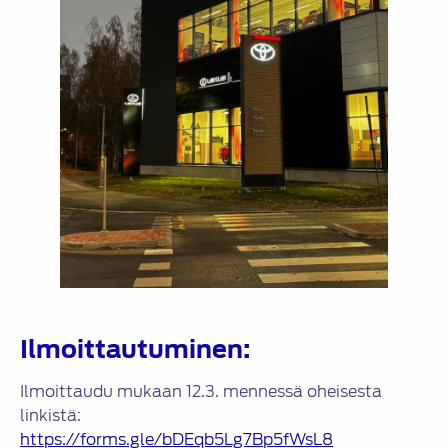
Ilmoittautuminen:
Ilmoittaudu mukaan 12.3. mennessä oheisesta
linkistä:
https://forms.gle/bDEqb5Lg7Bp5fWsL8