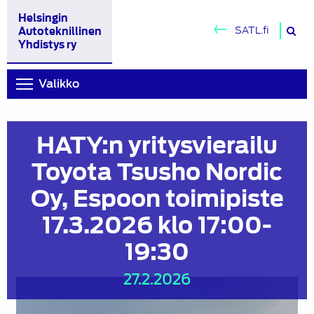
Helsingin
H
SATL.fi
Autoteknillinen
si
Yhdistys ry
Valikko
HATY:n yritysvierailu
Toyota Tsusho Nordic
Oy, Espoon toimipiste
17.3.2026 klo 17:00-
19:30
27.2.2026