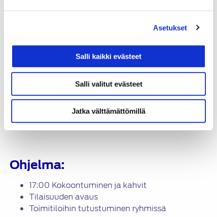
Tapahtuman perustiedot:
PAIKKA: Luomanportti 2, 02200 Espoo
Asetukset
AIKA: 17.3.2026 klo 17:00 alkaen kahvituksella
Salli kaikki evästeet
ISÄNNÄT:
Paikallisjohtaja Thomas Lostedt
Salli valitut evästeet
Palvelupäällikkö Olli Koivuranta
Vaihtoautopäällikkö Michael Andersen
Jatka välttämättömillä
Korjaamopäällikkö Sauli Tervonen
Ohjelma:
17:00 Kokoontuminen ja kahvit
Tilaisuuden avaus
Toimitiloihin tutustuminen ryhmissä