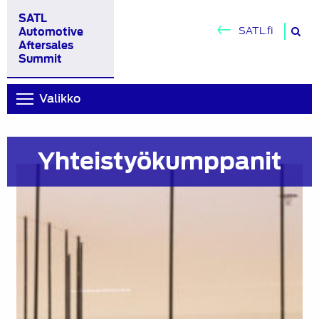
SATL
H
SATL.fi
Automotive
si
Aftersales
Summit
Valikko
Yhteistyökumppanit