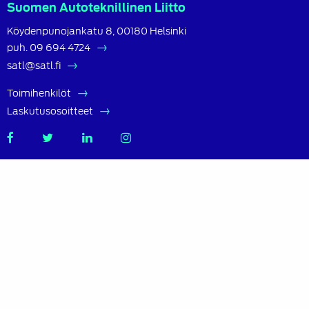
Suomen Autoteknillinen Liitto
Köydenpunojankatu 8, 00180 Helsinki
puh.
09 694 4724
satl@satl.fi
Toimihenkilöt
Laskutusosoitteet
SATL
SATL
SATL
SATL
Facebook
Twitter
LinkedIn
Instagram
Tietoa SATL:sta
Suomen Autoteknillinen Liitto ry (SATL) on autoalan
ammattilaisten ja asiantuntijoiden yhteistyö- ja
koulutusjärjestö.
SATL toimii jäsenyhdistystensä kattojärjestönä, jonka
tavoitteena on ylläpitää ja kehittää koko autoalan
osaamista ja ammattitaitoa.