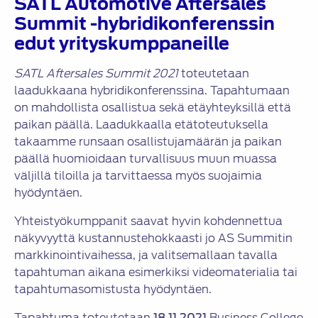
SATL Automotive Aftersales
Summit -hybridikonferenssin
edut yrityskumppaneille
SATL Aftersales Summit 2021
toteutetaan
laadukkaana hybridikonferenssina. Tapahtumaan
on mahdollista osallistua sekä etäyhteyksillä että
paikan päällä. Laadukkaalla etätoteutuksella
takaamme runsaan osallistujamäärän ja paikan
päällä huomioidaan turvallisuus muun muassa
väljillä tiloilla ja tarvittaessa myös suojaimia
hyödyntäen.
Yhteistyökumppanit saavat hyvin kohdennettua
näkyvyyttä kustannustehokkaasti jo AS Summitin
markkinointivaihessa, ja valitsemallaan tavalla
tapahtuman aikana esimerkiksi videomaterialia tai
tapahtumasomistusta hyödyntäen.
Tapahtuma toteutetaan
18.11.2021
Business College