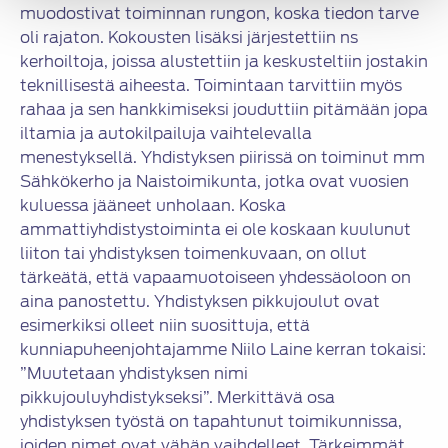
muodostivat toiminnan rungon, koska tiedon tarve
oli rajaton. Kokousten lisäksi järjestettiin ns
kerhoiltoja, joissa alustettiin ja keskusteltiin jostakin
teknillisestä aiheesta. Toimintaan tarvittiin myös
rahaa ja sen hankkimiseksi jouduttiin pitämään jopa
iltamia ja autokilpailuja vaihtelevalla
menestyksellä. Yhdistyksen piirissä on toiminut mm
Sähkökerho ja Naistoimikunta, jotka ovat vuosien
kuluessa jääneet unholaan. Koska
ammattiyhdistystoiminta ei ole koskaan kuulunut
liiton tai yhdistyksen toimenkuvaan, on ollut
tärkeätä, että vapaamuotoiseen yhdessäoloon on
aina panostettu. Yhdistyksen pikkujoulut ovat
esimerkiksi olleet niin suosittuja, että
kunniapuheenjohtajamme Niilo Laine kerran tokaisi:
”Muutetaan yhdistyksen nimi
pikkujouluyhdistykseksi”. Merkittävä osa
yhdistyksen työstä on tapahtunut toimikunnissa,
joiden nimet ovat vähän vaihdelleet. Tärkeimmät