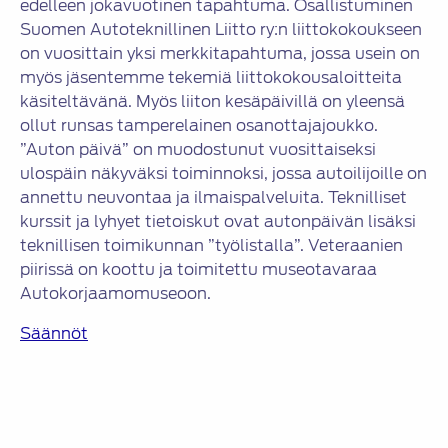
edelleen jokavuotinen tapahtuma. Osallistuminen
Suomen Autoteknillinen Liitto ry:n liittokokoukseen
on vuosittain yksi merkkitapahtuma, jossa usein on
myös jäsentemme tekemiä liittokokousaloitteita
käsiteltävänä. Myös liiton kesäpäivillä on yleensä
ollut runsas tamperelainen osanottajajoukko.
”Auton päivä” on muodostunut vuosittaiseksi
ulospäin näkyväksi toiminnoksi, jossa autoilijoille on
annettu neuvontaa ja ilmaispalveluita. Teknilliset
kurssit ja lyhyet tietoiskut ovat autonpäivän lisäksi
teknillisen toimikunnan ”työlistalla”. Veteraanien
piirissä on koottu ja toimitettu museotavaraa
Autokorjaamomuseoon.
Säännöt