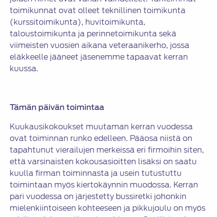
toimikunnat ovat olleet teknillinen toimikunta
(kurssitoimikunta), huvitoimikunta,
taloustoimikunta ja perinnetoimikunta sekä
viimeisten vuosien aikana veteraanikerho, jossa
eläkkeelle jääneet jäsenemme tapaavat kerran
kuussa.
Tämän päivän toimintaa
Kuukausikokoukset muutaman kerran vuodessa
ovat toiminnan runko edelleen. Pääosa niistä on
tapahtunut vierailujen merkeissä eri firmoihin siten,
että varsinaisten kokousasioitten lisäksi on saatu
kuulla firman toiminnasta ja usein tutustuttu
toimintaan myös kiertokäynnin muodossa. Kerran
pari vuodessa on järjestetty bussiretki johonkin
mielenkiintoiseen kohteeseen ja pikkujoulu on myös