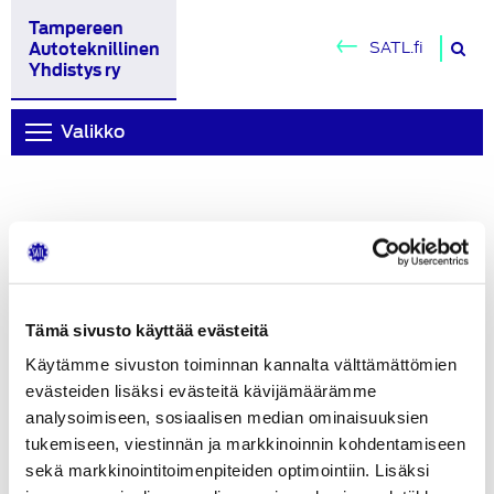
Tampereen
H
SATL.fi
Autoteknillinen
si
Yhdistys ry
Valikko
Jäsenille
Tämä sivusto käyttää evästeitä
Käytämme sivuston toiminnan kannalta välttämättömien
Vasemmalla olevia linkkejä klikkammalla pääset
evästeiden lisäksi evästeitä kävijämäärämme
tutustumaan yhdistyksen tarjoamiin jäsenetuihin,
analysoimiseen, sosiaalisen median ominaisuuksien
kuvagalleriaan (tarvitsee yhdistyksen antaman
tukemiseen, viestinnän ja markkinoinnin kohdentamiseen
salasanan) sekä sääntöihin.
sekä markkinointitoimenpiteiden optimointiin. Lisäksi