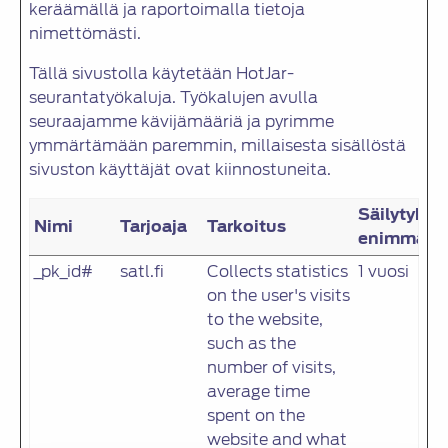
keräämällä ja raportoimalla tietoja
nimettömästi.
Tällä sivustolla käytetään HotJar-
seurantatyökaluja. Työkalujen avulla
seuraajamme kävijämääriä ja pyrimme
ymmärtämään paremmin, millaisesta sisällöstä
sivuston käyttäjät ovat kiinnostuneita.
Säilytykse
Nimi
Tarjoaja
Tarkoitus
enimmäisk
_pk_id#
satl.fi
Collects statistics
1 vuosi
on the user's visits
to the website,
such as the
number of visits,
average time
spent on the
website and what