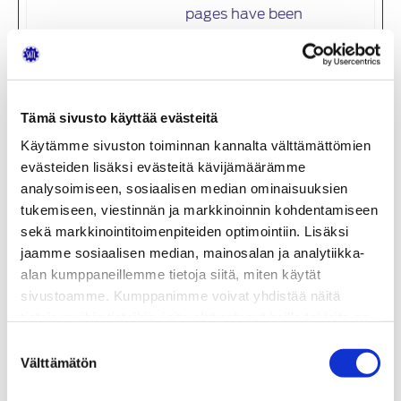
pages have been
read.
_pk_ses#
satl.fi
Used by Piwik
1 päivä
Analytics
Platform to track
Tämä sivusto käyttää evästeitä
page requests
Käytämme sivuston toiminnan kannalta välttämättömien
from the visitor
evästeiden lisäksi evästeitä kävijämäärämme
during the
analysoimiseen, sosiaalisen median ominaisuuksien
session.
tukemiseen, viestinnän ja markkinoinnin kohdentamiseen
sekä markkinointitoimenpiteiden optimointiin. Lisäksi
jaamme sosiaalisen median, mainosalan ja analytiikka-
Markkinointi (19)
alan kumppaneillemme tietoja siitä, miten käytät
sivustoamme. Kumppanimme voivat yhdistää näitä
Markkinointievästeitä käytetään
tietoja muihin tietoihin, joita olet antanut heille tai joita on
verkkosivustoilla kävijöiden seurantaan.
kerätty, kun olet käyttänyt heidän palvelujaan.
Suostumuksen
Tarkoituksena on näyttää mainoksia, jotka ovat
Välttämätön
valinta
sopivia ja kiinnostavia yksittäisille käyttäjille, ja
siten arvokkaampia julkaisijoille ja kolmansien