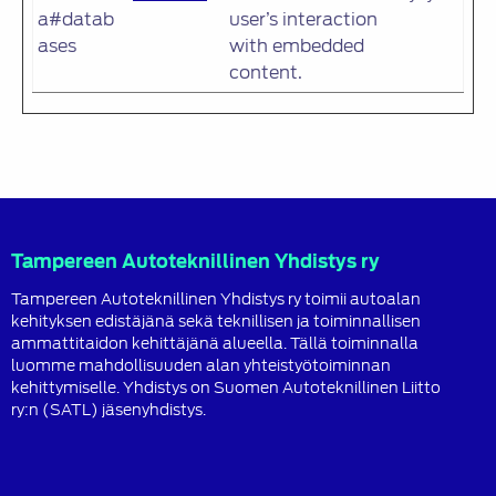
a#datab
user’s interaction
ases
with embedded
content.
Tampereen Autoteknillinen Yhdistys ry
Tampereen Autoteknillinen Yhdistys ry toimii autoalan
kehityksen edistäjänä sekä teknillisen ja toiminnallisen
ammattitaidon kehittäjänä alueella. Tällä toiminnalla
luomme mahdollisuuden alan yhteistyötoiminnan
kehittymiselle. Yhdistys on Suomen Autoteknillinen Liitto
ry:n (SATL) jäsenyhdistys.