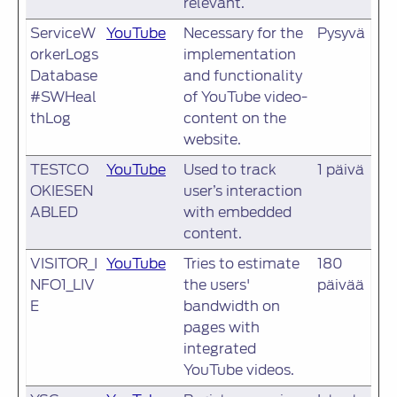
relevant.
ServiceW
YouTube
Necessary for the
Pysyvä
orkerLogs
implementation
Database
and functionality
#SWHeal
of YouTube video-
thLog
content on the
website.
TESTCO
YouTube
Used to track
1 päivä
OKIESEN
user’s interaction
ABLED
with embedded
content.
VISITOR_I
YouTube
Tries to estimate
180
NFO1_LIV
the users'
päivää
E
bandwidth on
pages with
integrated
YouTube videos.