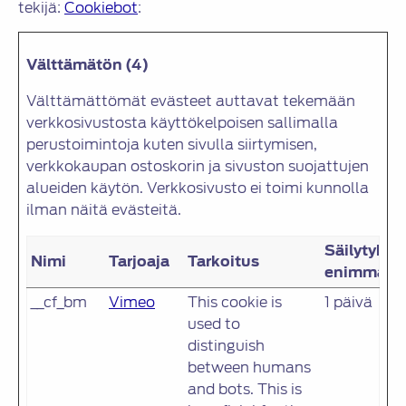
tekijä:
Cookiebot
:
Välttämätön (4)
Välttämättömät evästeet auttavat tekemään
verkkosivustosta käyttökelpoisen sallimalla
perustoimintoja kuten sivulla siirtymisen,
verkkokaupan ostoskorin ja sivuston suojattujen
alueiden käytön. Verkkosivusto ei toimi kunnolla
ilman näitä evästeitä.
Säilytykse
Nimi
Tarjoaja
Tarkoitus
enimmäisk
__cf_bm
Vimeo
This cookie is
1 päivä
used to
distinguish
between humans
and bots. This is