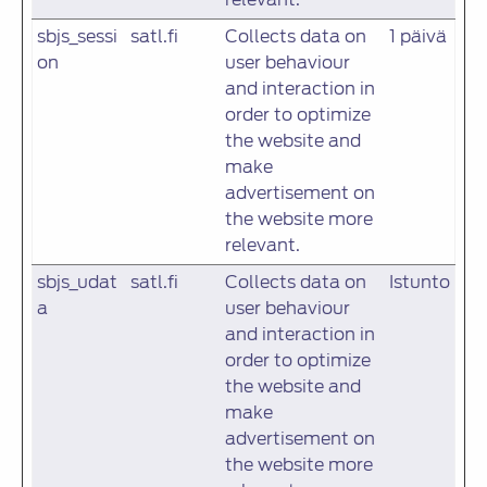
sbjs_sessi
satl.fi
Collects data on
1 päivä
on
user behaviour
and interaction in
order to optimize
the website and
make
advertisement on
the website more
relevant.
sbjs_udat
satl.fi
Collects data on
Istunto
a
user behaviour
and interaction in
order to optimize
the website and
make
advertisement on
the website more