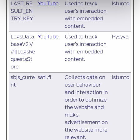
LAST_RE
YouTube
Used to track
Istunto
SULT_EN
user’s interaction
TRY_KEY
with embedded
content.
LogsData
YouTube
Used to track
Pysyvä
baseV2:V
user’s interaction
#||LogsRe
with embedded
questsSt
content.
ore
sbjs_curre
satl.fi
Collects data on
Istunto
nt
user behaviour
and interaction in
order to optimize
the website and
make
advertisement on
the website more
relevant.