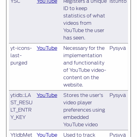
YSC
YouTube
Registers a unique
Istunto
ID to keep
statistics of what
videos from
YouTube the user
has seen.
yt-icons-
YouTube
Necessary for the
Pysyvä
last-
implementation
purged
and functionality
of YouTube video-
content on the
website.
ytidb::LA
YouTube
Stores the user's
Pysyvä
ST_RESU
video player
LT_ENTR
preferences using
Y_KEY
embedded
YouTube video
YtIdbMet
YouTube
Used to track
Pysyvä