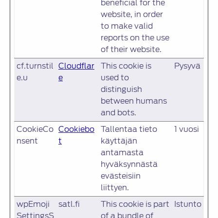
beneficial for the
website, in order
to make valid
reports on the use
of their website.
cf.turnstil
Cloudflar
This cookie is
Pysyvä
e.u
e
used to
distinguish
between humans
and bots.
CookieCo
Cookiebo
Tallentaa tieto
1 vuosi
nsent
t
käyttäjän
antamasta
hyväksynnästä
evästeisiin
liittyen.
wpEmoji
satl.fi
This cookie is part
Istunto
SettingsS
of a bundle of