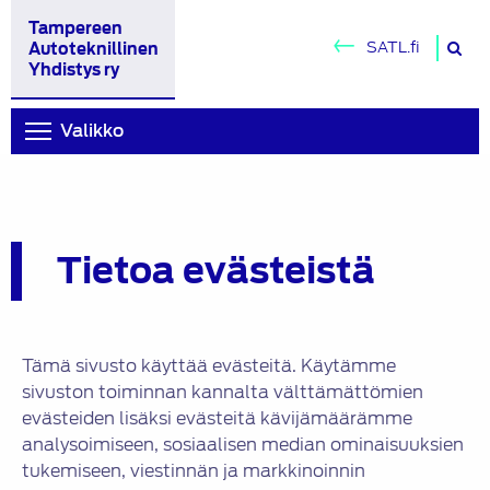
Tampereen
H
SATL.fi
Autoteknillinen
si
Yhdistys ry
Valikko
Tietoa evästeistä
Tämä sivusto käyttää evästeitä. Käytämme
sivuston toiminnan kannalta välttämättömien
evästeiden lisäksi evästeitä kävijämäärämme
analysoimiseen, sosiaalisen median ominaisuuksien
tukemiseen, viestinnän ja markkinoinnin