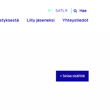
Hae
SATL.fi
Hae
sivustolta
istyksestä
Liity jäseneksi
Yhteystiedot
≡ Selaa sisältöä