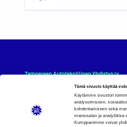
Tampereen Autoteknillinen Yhdistys ry
Tampereen Autoteknillinen Yhdistys ry toimii autoal
Tämä sivusto käyttää eväs
kehityksen edistäjänä sekä teknillisen ja toiminnallis
ammattitaidon kehittäjänä alueella. Tällä toiminnal
Käytämme sivuston toimin
luomme mahdollisuuden alan yhteistyötoiminnan
analysoimiseen, sosiaalis
kehittymiselle. Yhdistys on Suomen Autoteknillinen Li
kohdentamiseen sekä markk
(SATL) jäsenyhdistys.
mainosalan ja analytiikka-
Kumppanimme voivat yhdistää 