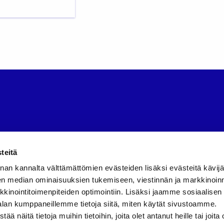
an
teitä
en
la
nan kannalta välttämättömien evästeiden lisäksi evästeitä käv
en median ominaisuuksien tukemiseen, viestinnän ja markkinoin
itto ry:n
inointitoimenpiteiden optimointiin. Lisäksi jaamme sosiaalisen
alan kumppaneillemme tietoja siitä, miten käytät sivustoamme.
näitä tietoja muihin tietoihin, joita olet antanut heille tai joita 