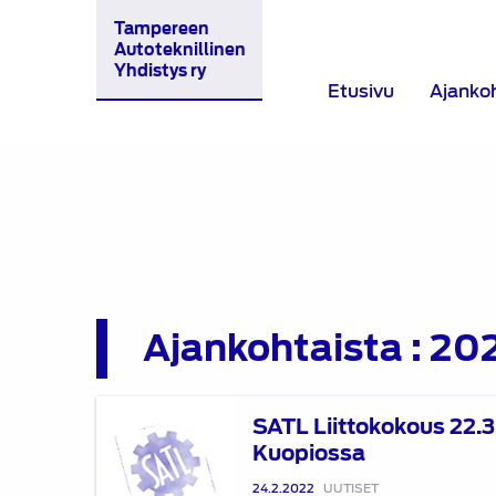
Tampereen
Autoteknillinen
Yhdistys ry
Etusivu
Ajanko
Ajankohtaista : 20
SATL
SATL Liittokokous 22.
Liittokokous
Kuopiossa
22.3.2025
Kuopiossa
24.2.2022
UUTISET