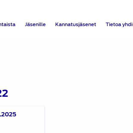
htaista
Jäsenille
Kannatusjäsenet
Tietoa yhd
22
3.2025