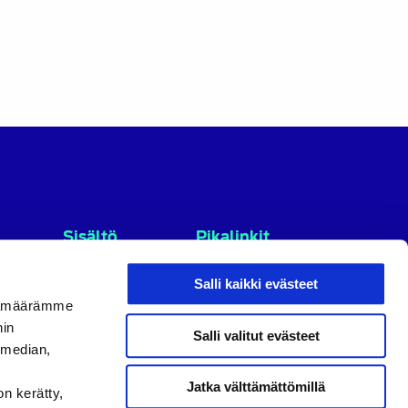
Sisältö
Pikalinkit
Etusivu
Tietosuojaseloste
Salli kaikki evästeet
Ajankohtaista
Tietoa evästeistä
ijämäärämme
Jäsenille
nin
Salli valitut evästeet
Kannatusjäsenet
 median,
Tietoa
yhdistyksestä
Jatka välttämättömillä
on kerätty,