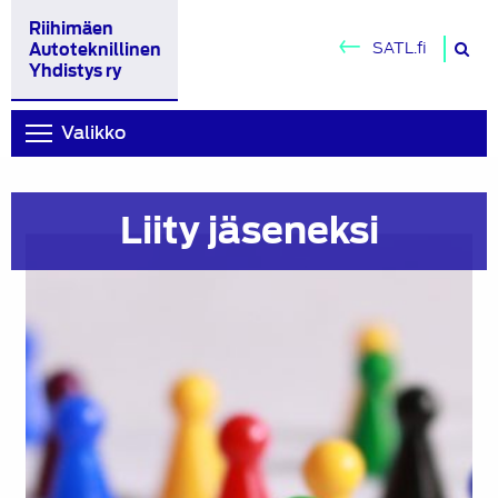
Riihimäen
H
SATL.fi
Autoteknillinen
si
Yhdistys ry
Valikko
Liity jäseneksi