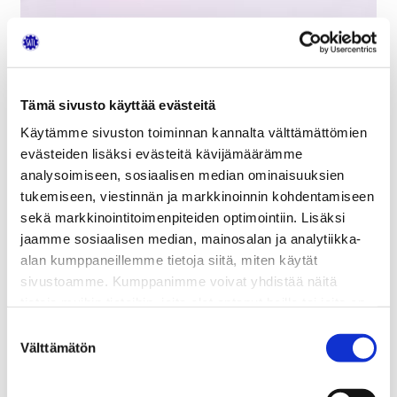
Tämä sivusto käyttää evästeitä
Käytämme sivuston toiminnan kannalta välttämättömien
evästeiden lisäksi evästeitä kävijämäärämme
analysoimiseen, sosiaalisen median ominaisuuksien
Henkilöjäsenet
tukemiseen, viestinnän ja markkinoinnin kohdentamiseen
sekä markkinointitoimenpiteiden optimointiin. Lisäksi
RIATY:n jäsenet ovat myös SATL:n jäseniä. SATL:n
jaamme sosiaalisen median, mainosalan ja analytiikka-
jäsenet ovat myös kansainvälisen
alan kumppaneillemme tietoja siitä, miten käytät
autoinsinöörijärjestö
FISITA:n
jäseniä.
sivustoamme. Kumppanimme voivat yhdistää näitä
tietoja muihin tietoihin, joita olet antanut heille tai joita on
RIATY:n hallitus voi ottaa hakemuksesta
kerätty, kun olet käyttänyt heidän palvelujaan.
Suostumuksen
yhdistyksen varsinaiseksi jäseneksi auto- ja
Välttämätön
valinta
kuljetusalalla toimivia insinöörejä, teknikoita sekä
muita alalla esimies- tai asiantuntijatehtävissä