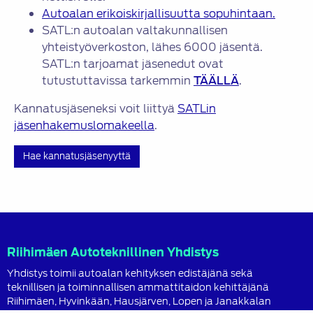
Autoalan erikoiskirjallisuutta sopuhintaan.
SATL:n autoalan valtakunnallisen
yhteistyöverkoston, lähes 6000 jäsentä.
SATL:n tarjoamat jäsenedut ovat
tutustuttavissa tarkemmin
TÄÄLLÄ
.
Kannatusjäseneksi voit liittyä
SATLin
jäsenhakemuslomakeella
.
Hae kannatusjäsenyyttä
Riihimäen Autoteknillinen Yhdistys
Yhdistys toimii autoalan kehityksen edistäjänä sekä
teknillisen ja toiminnallisen ammattitaidon kehittäjänä
Riihimäen, Hyvinkään, Hausjärven, Lopen ja Janakkalan