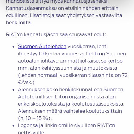
mahdollista liittyä myös kannatusjäseneksi.
Kannatusjäsenmaksu on etuihin nähden erittäin
edullinen. Lisätietoja saat yhdistyksen vastaavilta
henkilöiltä.
RIATYn kannatusjäsen saa seuraavat edut:
Suomen Autolehden
vuosikerran, lehti
ilmestyy 10 kertaa vuodessa. Lehti on Suomen
autoalan johtava ammattijulkaisu, se kertoo
mm. alan kehityssuunnista ja muutoksista
(lehden normaali vuosikerran tilaushinta on 72
€/vsk.)
Alennuksen koko henkilökunnalleen Suomen
Autoteknillisen Liiton organisoimista alan
erikoiskoulutuksista ja koulutustilaisuuksista.
Alennuksen määrä vaihtelee koulutuksittain
(n. 10 – 15 %).
Logonsa ja linkin omille sivuilleen RIATY:n
nettisivulle.