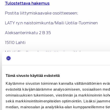
Tulostettava hakemus
Postita liittymiskaavake osoitteeseen:
LATY ry:n naistoimikunta/Maili Uotila-Tuominen
Aleksanterinkatu 2 B 35
15110 Lahti
Mikäli Sinulle on kysyttävää, niin soittele.
____________________________________________________________
SÄHKÖPOSTIOSOITTEET
Tämä sivusto käyttää evästeitä
Ilmoitathan mahdollisen sähköpostiosoitteesi
Käytämme sivuston toiminnan kannalta välttämättömien eväs
Mailille, jos sait tämän jäsenkirjeen postitse. Toki
evästeitä kävijämäärämme analysoimiseen, sosiaalisen med
myös kirjeposti on mahdollinen, mutta sähköposti
ominaisuuksien tukemiseen, viestinnän ja markkinoinnin ko
olisi ensisijainen kustannussyistä ja informaation
sekä markkinointitoimenpiteiden optimointiin. Lisäksi jaamme
parantamiseksi tulevaisuudessa. Kiitos
median, mainosalan ja analytiikka-alan kumppaneillemme tieto