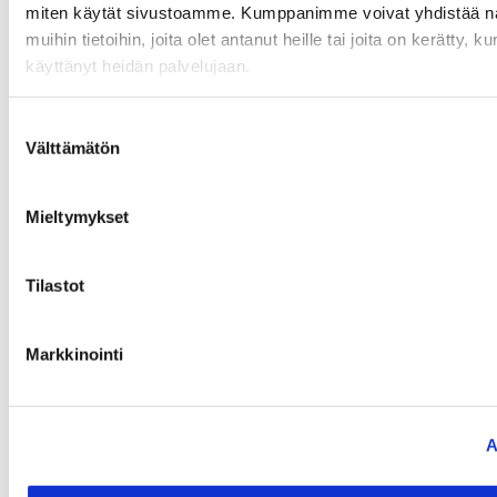
ilmoituksestasi!
miten käytät sivustoamme. Kumppanimme voivat yhdistää näi
muihin tietoihin, joita olet antanut heille tai joita on kerätty, ku
NIMEN-, OSOITTEEN- TAI
käyttänyt heidän palvelujaan.
SÄHKÖPOSTIOSOITTEEN MUUTOKSET
Mikäli naistoimikunnan rekisterissä on vanhentunut
Suostumuksen
nimi- tai osoitetietosi tai sähköpostiosoitetietosi
Välttämätön
valinta
niin, ilmoitathan uudet yhteystietosi Mailille.
ARPAJAISVOITOT
Mieltymykset
Arpajaisvoitot ovat tervetulleita! Niitä voit
Tilastot
toimittaa Kristiinalle tai Mailille
Lahden Autoteknillinen Yhdistys ry
Markkinointi
Naistoimikunta
A