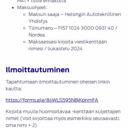
HATY tilille ennakolta
Maksuohjeet:
Maksun saaja – Helsingin Autoteknillinen
Yhdistys
Tilinumero – FI57 1024 3000 0931 40 /
Nordea
Maksaessasi kirjoita viestikenttään
nimesi / liukastelu 2024
Ilmoittautuminen
Tapahtumaan ilmoittautuminen oheisen linkin
kautta:
https://forms.gle/8sWLS595NBjKpnmFA
Kirjoita muuta huomioitavaa -kenttään kuljettajien
nimet (Voit kirjoittaa myös esimerkiksi seuraavasti:
oma nimi + 2)