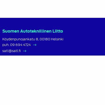
Suomen Autoteknillinen Liitto
Köydenpunojankatu 8, 00180 Helsinki
puh.
09 694 4724
satl@satl.fi
Toimihenkilöt
Laskutusosoitteet
SATL
SATL
SATL
SATL
Facebook
Twitter
LinkedIn
Instagram
Tietoa HATY:sta
Helsingin Autoteknillinen yhdistys ry (HATY) on…