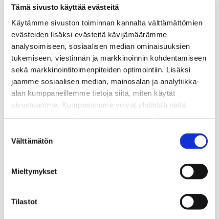
Tämä sivusto käyttää evästeitä
Käytämme sivuston toiminnan kannalta välttämättömien
evästeiden lisäksi evästeitä kävijämäärämme
analysoimiseen, sosiaalisen median ominaisuuksien
tukemiseen, viestinnän ja markkinoinnin kohdentamiseen
sekä markkinointitoimenpiteiden optimointiin. Lisäksi
jaamme sosiaalisen median, mainosalan ja analytiikka-
alan kumppaneillemme tietoja siitä, miten käytät
sivustoamme. Kumppanimme voivat yhdistää näitä
tietoja muihin tietoihin, joita olet antanut heille tai joita on
kerätty, kun olet käyttänyt heidän palvelujaan.
Suostumuksen
Välttämätön
valinta
Mieltymykset
HATY järjestää jäsenilleen perinteisen liukkaanajon
harjoittelupäivän. Kouluttajat ovat tutut Tomi
Ruippo ja Risto Virtanen. Ohjelmassa on liukkaan
Tilastot
kelin käsittelytaitoja, kuten väistöjä ja jarrutuksia.