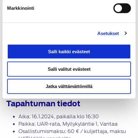
Taukopaikalla on tarjolla lämpimiä juomia ja
Markkinointi
pullaa. Osallistua voi omalla autolla. Mukaan
mahtuu kaksikymmentä ensimmäistä
ilmoittautunutta.
Asetukset
Tästä vaikka pukinkonttiin lahjaksi laatuaikaa
puolisolle ja lapsille (huom. kuljettajalla on oltava
Salli kaikki evästeet
ajokortti).
Tapahtumassa otetaan huomioon koronatilanne,
Salli valitut evästeet
ollaan ulkotiloissa ja pidetään asianmukaiset
turvavälit.
Jatka välttämättömillä
Tapahtuman tiedot
Aika: 16.1.2024, paikalla klo 16:30
Paikka: UAR-rata, Myllykyläntie 1, Vantaa
Osallistumismaksu: 60 € / kuljettaja, maksu