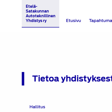
Etelä-
Satakunnan
Autoteknillinen
Etusivu
Tapahtuma
Yhdistys ry
Tietoa yhdistykses
Hallitus