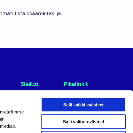
matillista osaamistasi ja
Sisältö
Pikalinkit
Etusivu
Tietosuojaseloste
Tapahtumat
Tietoa evästeistä
Salli kaikki evästeet
Kokous- ja
Jäsenille
ijämäärämme
matkakuvia
Tietoa
nin
Salli valitut evästeet
yhdistyksestä
Toimihenkilöt
 median,