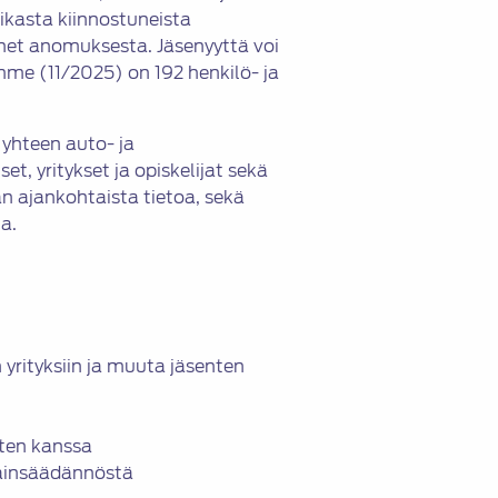
iikasta kiinnostuneista
enet anomuksesta. Jäsenyyttä voi
e (11/2025) on 192 henkilö- ja
yhteen auto- ja
et, yritykset ja opiskelijat sekä
an ajankohtaista tietoa, sekä
a.
 yrityksiin ja muuta jäsenten
sten kanssa
lainsäädännöstä