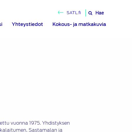
Hae
SATL.fi
Hae
sivustolta
si
Yhteystiedot
Kokous- ja matkakuvia
tettu vuonna 1975. Yhdistyksen
nkalaitumen, Sastamalan ja