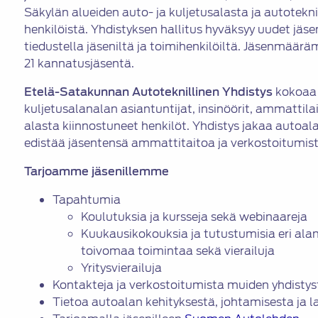
Säkylän alueiden auto- ja kuljetusalasta ja autotekn
henkilöistä. Yhdistyksen hallitus hyväksyy uudet jäs
tiedustella jäseniltä ja toimihenkilöiltä.
Jäsenmäärämm
21 kannatusjäsentä.
Etelä-Satakunnan Autoteknillinen Yhdistys
kokoaa 
kuljetusalanalan asiantuntijat, insinöörit, ammattilais
alasta kiinnostuneet henkilöt. Yhdistys jakaa autoal
edistää jäsentensä ammattitaitoa ja verkostoitumist
Tarjoamme jäsenillemme
Tapahtumia
Koulutuksia ja kursseja sekä webinaareja
Kuukausikokouksia ja tutustumisia eri alan
toivomaa toimintaa sekä vierailuja
Yritysvierailuja
Kontakteja ja verkostoitumista muiden yhdisty
Tietoa autoalan kehityksestä, johtamisesta ja 