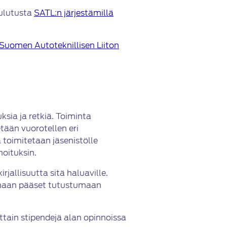
oulutusta
SATL:n järjestämillä
Suomen Autoteknillisen Liiton
ksia ja retkiä. Toiminta
tään vuorotellen eri
 toimitetaan jäsenistölle
moituksin.
jallisuutta sitä haluaville.
oimaan pääset tutustumaan
ittain stipendejä alan opinnoissa