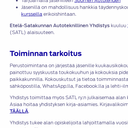
Tarjoamalla jäsenilleen
Suomen Autolehden
Jäsenillä on mahdollisuus hankkia täydennysk
kursseilla
erikoishintaan.
Etelä-Satakunnan Autoteknillinen Yhdistys
kuuluu
(SATL) alaisuuteen.
Toiminnan tarkoitus
Perustoimintana on järjestää jäsenille kuukausikokou
painottuu syyskuusta toukokuuhun ja kokouksia pide
paikkakunnilla. Kokouskutsut ja tietoa toimminnasta
sähköpostilla, WhatsApp:lla, Facebook:lla ja lehti-il
Yhdistys toimittaa myös SATL ry:n julkaisemaa alan kir
Asiaa hoitaa yhdistyksen kirja-asiamies. Kirjavalik
TÄÄL
L
Ä
.
Yhdistys tukee alan opiskelijoita lahjoittamalla vuos