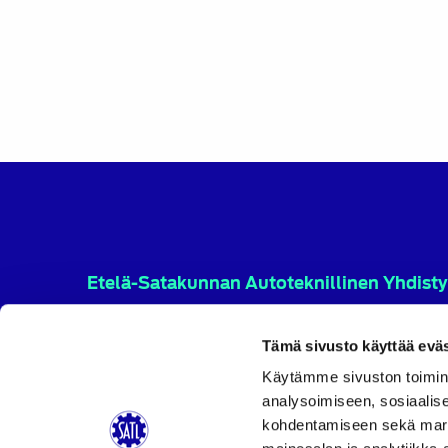
Etelä-Satakunnan Autoteknillinen Yhdisty
Etelä-Satakunnan Autoteknillinen Yhdistys ry toimii
alueellaan autoalan kehityksen edistäjänä sekä teknil
Tämä sivusto käyttää eväs
toiminnallisen ammattitaidon kehittäjänä.
Käytämme sivuston toimin
analysoimiseen, sosiaalis
kohdentamiseen sekä markk