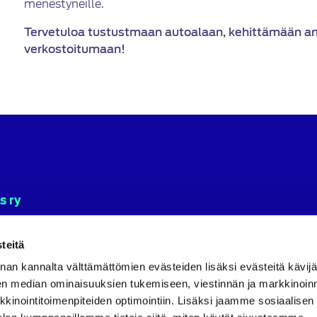
menestyneille.
Tervetuloa tustustmaan autoalaan, kehittämään am
verkostoitumaan!
s ry
lisen ja
teitä
nan kannalta välttämättömien evästeiden lisäksi evästeitä käv
en median ominaisuuksien tukemiseen, viestinnän ja markkinoin
inointitoimenpiteiden optimointiin. Lisäksi jaamme sosiaalisen