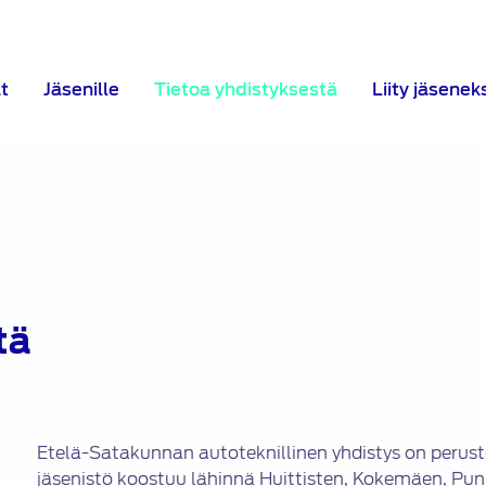
t
Jäsenille
Tietoa yhdistyksestä
Liity jäsenek
tä
Etelä-Satakunnan autoteknillinen yhdistys on perus
jäsenistö koostuu lähinnä Huittisten, Kokemäen, Pu