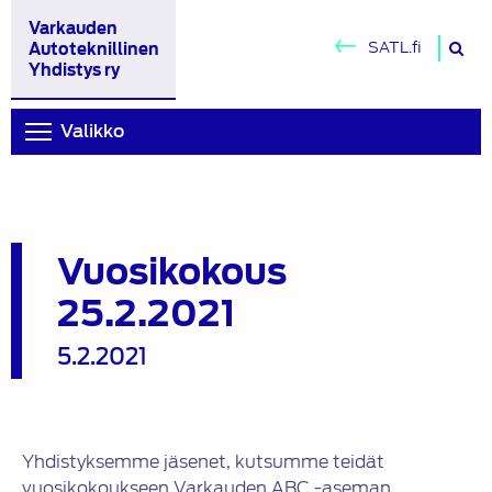
Varkauden
H
SATL.fi
Autoteknillinen
si
Yhdistys ry
Valikko
Vuosikokous
25.2.2021
5.2.2021
Yhdistyksemme jäsenet, kutsumme teidät
vuosikokoukseen Varkauden ABC -aseman