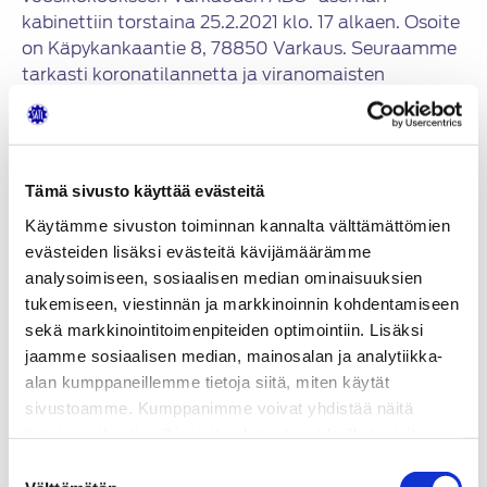
kabinettiin torstaina 25.2.2021 klo. 17 alkaen. Osoite
on Käpykankaantie 8, 78850 Varkaus. Seuraamme
tarkasti koronatilannetta ja viranomaisten
ohjeistuksia.
Ilmoita osallistumisestasi Kari Rouskulle
sähköpostitse kari.rousku(at)sakky.fi
Tämä sivusto käyttää evästeitä
Käytämme sivuston toiminnan kannalta välttämättömien
Jaa:
evästeiden lisäksi evästeitä kävijämäärämme
analysoimiseen, sosiaalisen median ominaisuuksien
tukemiseen, viestinnän ja markkinoinnin kohdentamiseen
KATEGORIAT
sekä markkinointitoimenpiteiden optimointiin. Lisäksi
jaamme sosiaalisen median, mainosalan ja analytiikka-
Tapahtumat
Artikkelien
alan kumppaneillemme tietoja siitä, miten käytät
Sivustomme uudistuu
sivustoamme. Kumppanimme voivat yhdistää näitä
selaus
tietoja muihin tietoihin, joita olet antanut heille tai joita on
Vuosikokous 24.2.2022
kerätty, kun olet käyttänyt heidän palvelujaan.
Suostumuksen