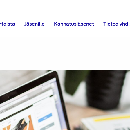
htaista
Jäsenille
Kannatusjäsenet
Tietoa yhd