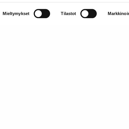
Mieltymykset
Tilastot
Markkinoin
Tietoa SATL:sta
toimivien
Suomen Autoteknillinen Liitto ry (SATL) on autoalan
a 1949.
ammattilaisten ja asiantuntijoiden yhteistyö- ja
koulutusjärjestö.
SATL toimii jäsenyhdistystensä kattojärjestönä, jonka
tavoitteena on ylläpitää ja kehittää koko autoalan o
ja ammattitaitoa.
Lue lisää