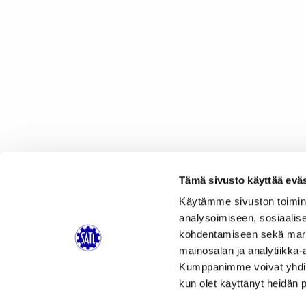
Tämä sivusto käyttää eväs
Käytämme sivuston toimin
analysoimiseen, sosiaalis
kohdentamiseen sekä markk
mainosalan ja analytiikka-
Artikkelien
Kumppanimme voivat yhdistää 
PERUTTU – Vuotuinen pilkkikilpailu 21.3.2020
selaus
kun olet käyttänyt heidän 