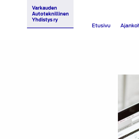
Varkauden
Autoteknillinen
Yhdistys ry
Etusivu
Ajanko