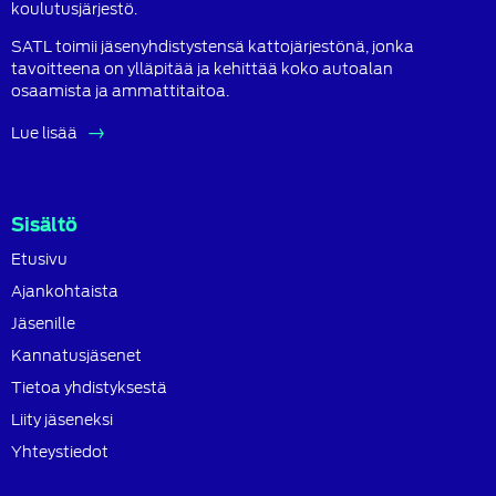
koulutusjärjestö.
SATL toimii jäsenyhdistystensä kattojärjestönä, jonka
tavoitteena on ylläpitää ja kehittää koko autoalan
osaamista ja ammattitaitoa.
Lue lisää
Sisältö
Etusivu
Ajankohtaista
Jäsenille
Kannatusjäsenet
Tietoa yhdistyksestä
Liity jäseneksi
Yhteystiedot