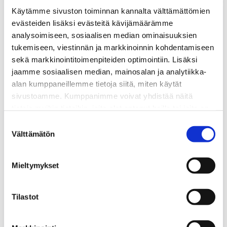
Pilkkikisat
Käytämme sivuston toiminnan kannalta välttämättömien
–
evästeiden lisäksi evästeitä kävijämäärämme
paikka
analysoimiseen, sosiaalisen median ominaisuuksien
muuttunut!
tukemiseen, viestinnän ja markkinoinnin kohdentamiseen
sekä markkinointitoimenpiteiden optimointiin. Lisäksi
jaamme sosiaalisen median, mainosalan ja analytiikka-
alan kumppaneillemme tietoja siitä, miten käytät
sivustoamme. Kumppanimme voivat yhdistää näitä
tietoja muihin tietoihin, joita olet antanut heille tai joita on
kerätty, kun olet käyttänyt heidän palvelujaan.
Suostumuksen
Välttämätön
valinta
Mieltymykset
Tilastot