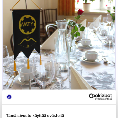
vuotisjuhla
Varkauden Yhdistyksen 70-vuotisjuhla
12.5.2019
UUTISET
Tämä sivusto käyttää evästeitä