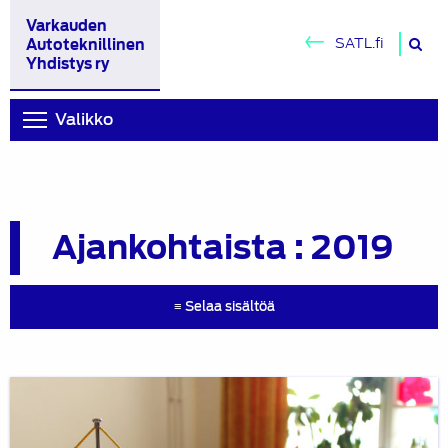
Varkauden
H
SATL.fi
Autoteknillinen
si
Yhdistys ry
Valikko
Ajankohtaista : 2019
≡ Selaa sisältöä
Varkauden
Yhdistyksen
70-