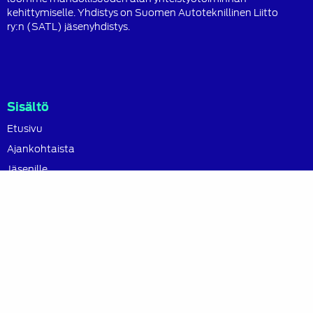
kehittymiselle. Yhdistys on Suomen Autoteknillinen Liitto
ry:n (SATL) jäsenyhdistys.
Sisältö
Etusivu
Ajankohtaista
Jäsenille
Kannatusjäsenet
Tietoa yhdistyksestä
Liity jäseneksi
Yhteystiedot
Pikalinkit