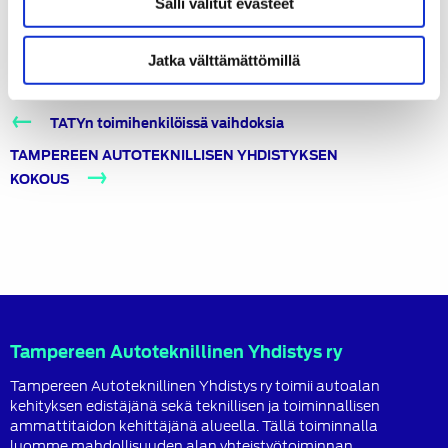
Salli valitut evästeet
KATEGORIAT
Jatka välttämättömillä
Tapahtumat
Artikkelien
TATYn toimihenkilöissä vaihdoksia
selaus
TAMPEREEN AUTOTEKNILLISEN YHDISTYKSEN
KOKOUS
Tampereen Autoteknillinen Yhdistys ry
Tampereen Autoteknillinen Yhdistys ry toimii autoalan
kehityksen edistäjänä sekä teknillisen ja toiminnallisen
ammattitaidon kehittäjänä alueella. Tällä toiminnalla
luomme mahdollisuuden alan yhteistyötoiminnan