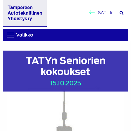
Tampereen
H
SATL.fi
Autoteknillinen
si
Yhdistys ry
Valikko
TATYn Seniorien
kokoukset
15.10.2025