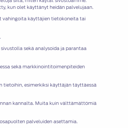
etoja siitä, miten käytät sivustoamme.
tty, kun olet käyttänyt heidän palvelujaan.
t vahingoita käyttäjien tietokoneita tai
.
sivustolla sekä analysoida ja parantaa
sessa sekä markkinointitoimenpiteiden
 tietoihin, esimerkiksi käyttäjän täyttäessä
minnan kannalta. Muita kuin välttämättömiä
n osapuolten palveluiden asettamia.