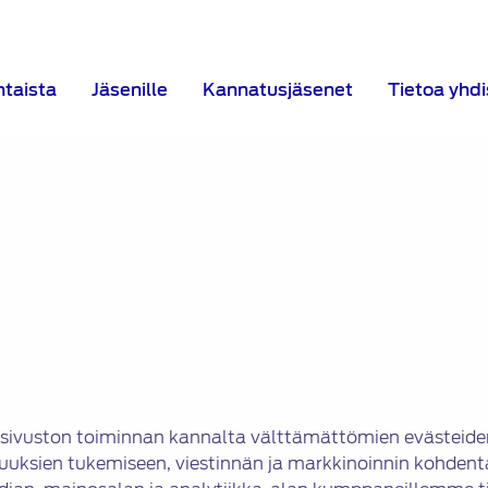
htaista
Jäsenille
Kannatusjäsenet
Tietoa yhd
sivuston toiminnan kannalta välttämättömien evästeide
uuksien tukemiseen, viestinnän ja markkinoinnin kohden