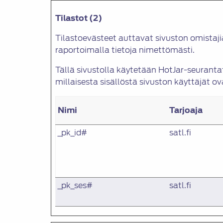
Tilastot (2)
Tilastoevästeet auttavat sivuston omistaj
raportoimalla tietoja nimettömästi.
Tällä sivustolla käytetään HotJar-seuran
millaisesta sisällöstä sivuston käyttäjät ov
Nimi
Tarjoaja
_pk_id#
satl.fi
_pk_ses#
satl.fi