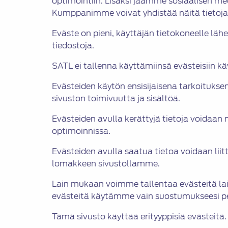
optimointiin. Lisäksi jaamme sosiaalisen m
Kumppanimme voivat yhdistää näitä tietoja mui
Eväste on pieni, käyttäjän tietokoneelle lähe
tiedostoja.
SATL ei tallenna käyttämiinsä evästeisiin käy
Evästeiden käytön ensisijaisena tarkoitukse
sivuston toimivuutta ja sisältöä.
Evästeiden avulla kerättyjä tietoja voidaa
optimoinnissa.
Evästeiden avulla saatua tietoa voidaan liit
lomakkeen sivustollamme.
Lain mukaan voimme tallentaa evästeitä lai
evästeitä käytämme vain suostumukseesi p
Tämä sivusto käyttää erityyppisiä evästeitä