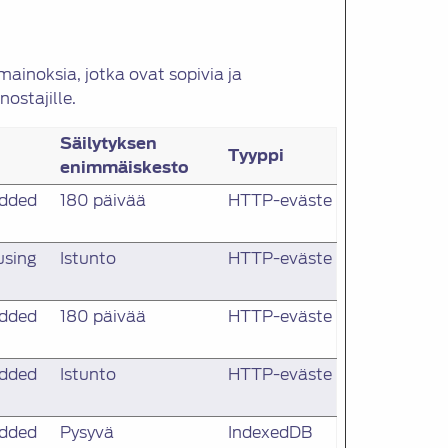
ainoksia, jotka ovat sopivia ja
nostajille.
Säilytyksen
Tyyppi
enimmäiskesto
edded
180 päivää
HTTP-eväste
using
Istunto
HTTP-eväste
edded
180 päivää
HTTP-eväste
edded
Istunto
HTTP-eväste
edded
Pysyvä
IndexedDB