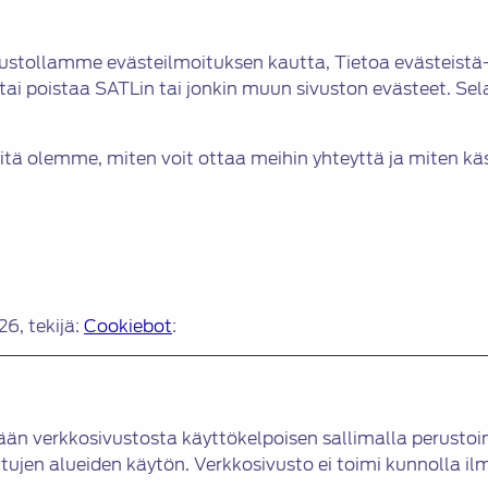
ustollamme evästeilmoituksen kautta, Tietoa evästeistä-s
tai poistaa SATLin tai jonkin muun sivuston evästeet. S
itä olemme, miten voit ottaa meihin yhteyttä ja miten käs
6, tekijä:
Cookiebot
:
 verkkosivustosta käyttökelpoisen sallimalla perustoimi
tujen alueiden käytön. Verkkosivusto ei toimi kunnolla il