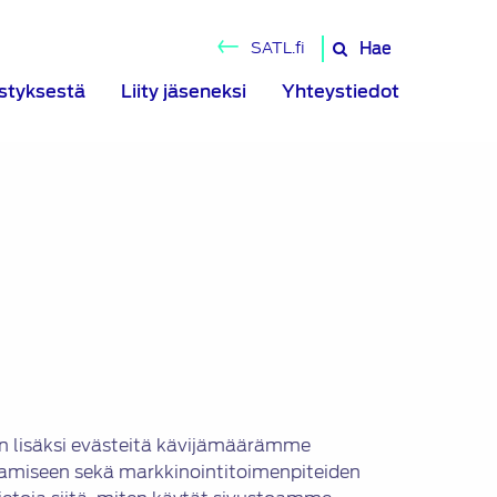
Hae
SATL.fi
Hae
sivustolta
istyksestä
Liity jäseneksi
Yhteystiedot
n lisäksi evästeitä kävijämäärämme
tamiseen sekä markkinointitoimenpiteiden