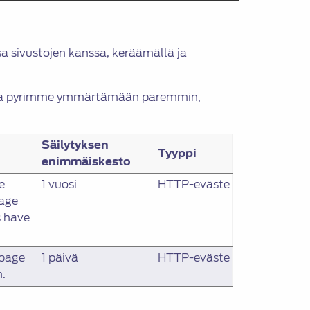
a sivustojen kanssa, keräämällä ja
iä ja pyrimme ymmärtämään paremmin,
Säilytyksen
Tyyppi
enimmäiskesto
e
1 vuosi
HTTP-eväste
rage
s have
 page
1 päivä
HTTP-eväste
n.