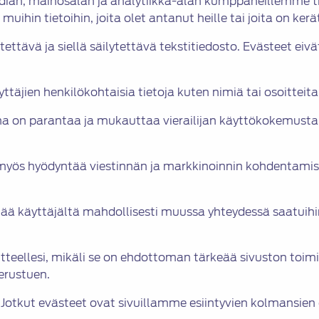
edian, mainosalan ja analytiikka-alan kumppaneillemme ti
hin tietoihin, joita olet antanut heille tai joita on kerä
tettävä ja siellä säilytettävä tekstitiedosto. Evästeet eivä
ttäjien henkilökohtaisia tietoja kuten nimiä tai osoitteita
na on parantaa ja mukauttaa vierailijan käyttökokemusta 
n myös hyödyntää viestinnän ja markkinoinnin kohdentami
tää käyttäjältä mahdollisesti muussa yhteydessä saatuihin
tteellesi, mikäli se on ehdottoman tärkeää sivuston toi
erustuen.
. Jotkut evästeet ovat sivuillamme esiintyvien kolmansie