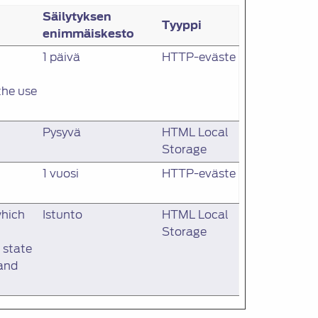
Säilytyksen
Tyyppi
enimmäiskesto
1 päivä
HTTP-eväste
the use
Pysyvä
HTML Local
Storage
1 vuosi
HTTP-eväste
which
Istunto
HTML Local
Storage
 state
 and