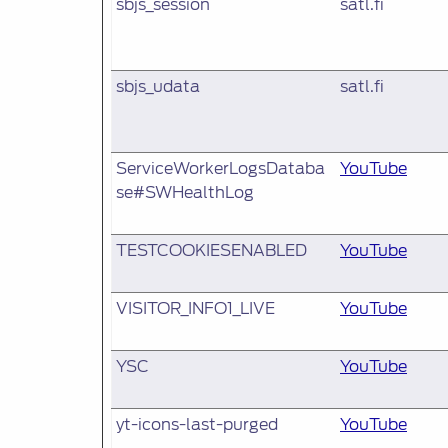
sbjs_session
satl.fi
sbjs_udata
satl.fi
ServiceWorkerLogsDataba
YouTube
se#SWHealthLog
TESTCOOKIESENABLED
YouTube
VISITOR_INFO1_LIVE
YouTube
YSC
YouTube
yt-icons-last-purged
YouTube