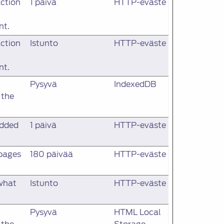
action
1 päivä
HTTP-eväste
nt.
action
Istunto
HTTP-eväste
nt.
Pysyvä
IndexedDB
 the
edded
1 päivä
HTTP-eväste
 pages
180 päivää
HTTP-eväste
 what
Istunto
HTTP-eväste
Pysyvä
HTML Local