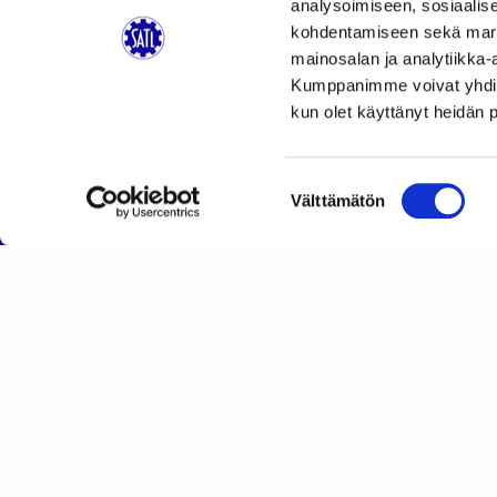
analysoimiseen, sosiaalis
kohdentamiseen sekä markk
mainosalan ja analytiikka-
Kumppanimme voivat yhdistää 
kun olet käyttänyt heidän 
Suostumuksen
Salon Seudun Autoteknillinen Yhdistys ry
Välttämätön
valinta
Yhdistyksen jäsenistö koostuu Salon Seudun autoa
ammattilaisista. Pyrimme edistämään alan ammat
kehittämistä, jäseniemme teknistä osaamista ja
ammattitaitoa.