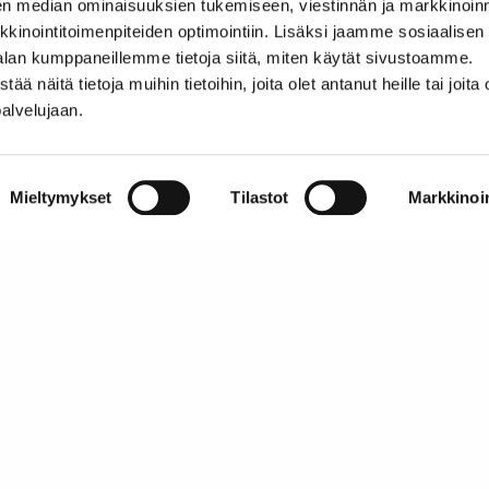
en median ominaisuuksien tukemiseen, viestinnän ja markkinoin
inointitoimenpiteiden optimointiin. Lisäksi jaamme sosiaalisen
alan kumppaneillemme tietoja siitä, miten käytät sivustoamme.
näitä tietoja muihin tietoihin, joita olet antanut heille tai joita 
palvelujaan.
Tietoa SATL:sta
Mieltymykset
Tilastot
Markkinoin
Suomen Autoteknillinen Liitto ry (SATL) on autoalan
lan
ammattilaisten ja asiantuntijoiden yhteistyö- ja
tien
koulutusjärjestö.
SATL toimii jäsenyhdistystensä kattojärjestönä, jonka
tavoitteena on ylläpitää ja kehittää koko autoalan o
ja ammattitaitoa.
Lue lisää