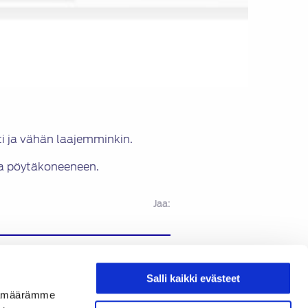
sti ja vähän laajemminkin.
ja pöytäkoneeneen.
Jaa:
Uusi hallitus esittäytyy
Salli kaikki evästeet
ijämäärämme