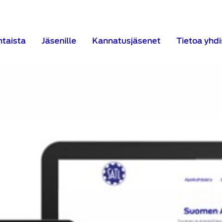
htaista
Jäsenille
Kannatusjäsenet
Tietoa yhd