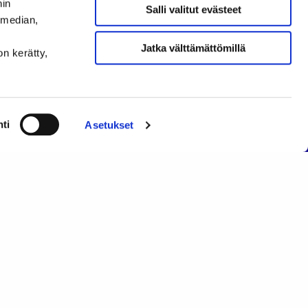
nin
Salli valitut evästeet
 median,
Jatka välttämättömillä
on kerätty,
Sisältö
Pikalinkit
ti
Asetukset
Etusivu
Tietosuojaseloste
Ajankohtaista
Tietoa evästeistä
Jäsenille
Kannatusjäsenet
saamista
Tietoa
yhdistyksestä
Liity jäseneksi
Yhteystiedot