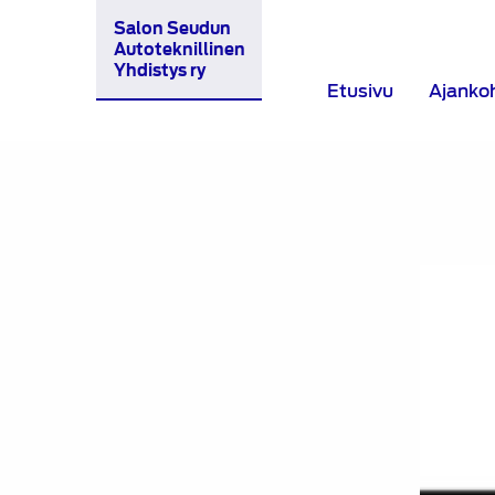
Salon Seudun
Autoteknillinen
Yhdistys ry
Etusivu
Ajanko