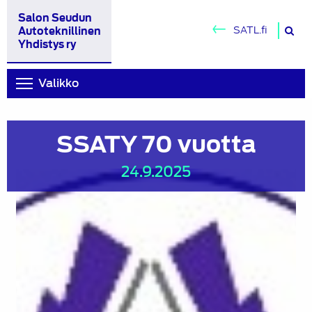
Salon Seudun
H
SATL.fi
Autoteknillinen
si
Yhdistys ry
Valikko
SSATY 70 vuotta
24.9.2025