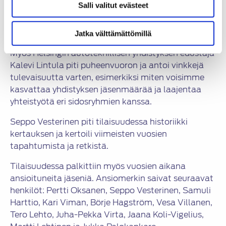
Salli valitut evästeet
Salon kaupungin tervehdyksen meille toi tekninen
johtaja Teemu Virtanen, kiitellen yhdistyksemme
tekemää yhteistyötä kaupungin kanssa.
Jatka välttämättömillä
Myös Helsingin autoteknillisen yhdistyksen edustaja
Kalevi Lintula piti puheenvuoron ja antoi vinkkejä
tulevaisuutta varten, esimerkiksi miten voisimme
kasvattaa yhdistyksen jäsenmäärää ja laajentaa
yhteistyötä eri sidosryhmien kanssa.
Seppo Vesterinen piti tilaisuudessa historiikki
kertauksen ja kertoili viimeisten vuosien
tapahtumista ja retkistä.
Tilaisuudessa palkittiin myös vuosien aikana
ansioituneita jäseniä. Ansiomerkin saivat seuraavat
henkilöt: Pertti Oksanen, Seppo Vesterinen, Samuli
Harttio, Kari Viman, Börje Hagström, Vesa Villanen,
Tero Lehto, Juha-Pekka Virta, Jaana Koli-Vigelius,