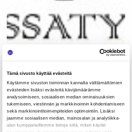
Tämä sivusto käyttää evästeitä
Käytämme sivuston toiminnan kannalta välttämättömien
Juhlistimme yhdistyksemme 70-vuotista taivalta
evästeiden lisäksi evästeitä kävijämäärämme
lauantaina 20.9.2025 Salon Astrum-Keskuksessa.
analysoimiseen, sosiaalisen median ominaisuuksien
Tilaisuuteen saapui yli 50 juhlavierasta.
tukemiseen, viestinnän ja markkinoinnin kohdentamiseen
sekä markkinointitoimenpiteiden optimointiin. Lisäksi
Aloitimme juhlan tutustumalla Astrum-
jaamme sosiaalisen median, mainosalan ja analytiikka-
Keskuksessa olevaan autonäyttelyyn.
alan kumppaneillemme tietoja siitä, miten käytät
Yksityiskokoelmaan on koottuna noin 40 autoa
sivustoamme. Kumppanimme voivat yhdistää näitä