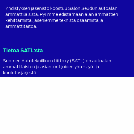
Yhdistyksen jäsenistö koostuu Salon Seudun autoalan
ammattilaisista. Pyrimme edistämään alan ammattien
kehittämistä, jäseniemme teknistä osaamista ja
ammattitaitoa.
Tietoa SATL:sta
Suomen Autoteknillinen Liitto ry (SATL) on autoalan
ammattilaisten ja asiantuntijoiden yhteistyö- ja
koulutusjärjestö.
SATL toimii jäsenyhdistystensä kattojärjestönä, jonka
tavoitteena on ylläpitää ja kehittää koko autoalan
osaamista ja ammattitaitoa.
Lue lisää
Sisältö