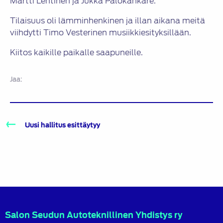
Martti Lehtinen ja Jukka Palokankare.
Tilaisuus oli lämminhenkinen ja illan aikana meitä
viihdytti Timo Vesterinen musiikkiesityksillään.
Kiitos kaikille paikalle saapuneille.
Jaa:
Artikkelien
Uusi hallitus esittäytyy
selaus
Salon Seudun Autoteknillinen Yhdistys ry