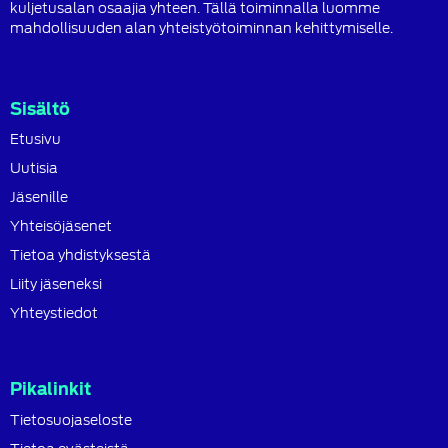
kuljetusalan osaajia yhteen. Tällä toiminnalla luomme
mahdollisuuden alan yhteistyötoiminnan kehittymiselle.
Sisältö
Etusivu
Uutisia
Jäsenille
Yhteisöjäsenet
Tietoa yhdistyksestä
Liity jäseneksi
Yhteystiedot
Pikalinkit
Tietosuojaseloste