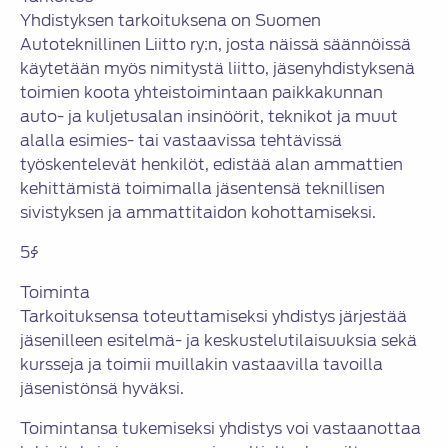
Yhdistyksen tarkoituksena on Suomen
Autoteknillinen Liitto ry:n, josta näissä säännöissä
käytetään myös nimitystä liitto, jäsenyhdistyksenä
toimien koota yhteistoimintaan paikkakunnan
auto- ja kuljetusalan insinöörit, teknikot ja muut
alalla esimies- tai vastaavissa tehtävissä
työskentelevät henkilöt, edistää alan ammattien
kehittämistä toimimalla jäsentensä teknillisen
sivistyksen ja ammattitaidon kohottamiseksi.
5§
Toiminta
Tarkoituksensa toteuttamiseksi yhdistys järjestää
jäsenilleen esitelmä- ja keskustelutilaisuuksia sekä
kursseja ja toimii muillakin vastaavilla tavoilla
jäsenistönsä hyväksi.
Toimintansa tukemiseksi yhdistys voi vastaanottaa