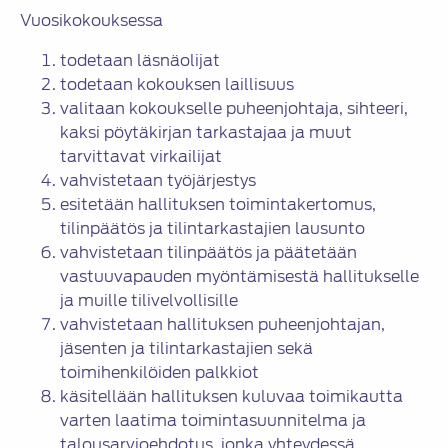
Vuosikokouksessa
todetaan läsnäolijat
todetaan kokouksen laillisuus
valitaan kokoukselle puheenjohtaja, sihteeri,
kaksi pöytäkirjan tarkastajaa ja muut
tarvittavat virkailijat
vahvistetaan työjärjestys
esitetään hallituksen toimintakertomus,
tilinpäätös ja tilintarkastajien lausunto
vahvistetaan tilinpäätös ja päätetään
vastuuvapauden myöntämisestä hallitukselle
ja muille tilivelvollisille
vahvistetaan hallituksen puheenjohtajan,
jäsenten ja tilintarkastajien sekä
toimihenkilöiden palkkiot
käsitellään hallituksen kuluvaa toimikautta
varten laatima toimintasuunnitelma ja
talousarvioehdotus, jonka yhteydessä