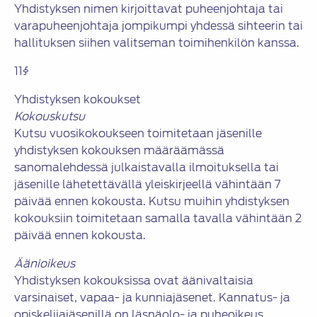
Yhdistyksen nimen kirjoittavat puheenjohtaja tai
varapuheenjohtaja jompikumpi yhdessä sihteerin tai
hallituksen siihen valitseman toimihenkilön kanssa.
11§
Yhdistyksen kokoukset
Kokouskutsu
Kutsu vuosikokoukseen toimitetaan jäsenille
yhdistyksen kokouksen määräämässä
sanomalehdessä julkaistavalla ilmoituksella tai
jäsenille lähetettävällä yleiskirjeellä vähintään 7
päivää ennen kokousta. Kutsu muihin yhdistyksen
kokouksiin toimitetaan samalla tavalla vähintään 2
päivää ennen kokousta.
Äänioikeus
Yhdistyksen kokouksissa ovat äänivaltaisia
varsinaiset, vapaa- ja kunniajäsenet. Kannatus- ja
opiskelijajäsenillä on läsnäolo- ja puheoikeus,