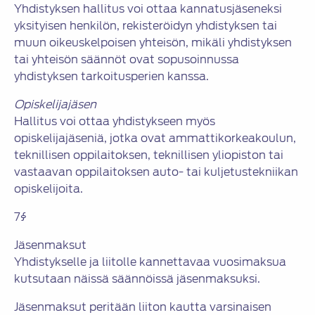
Yhdistyksen hallitus voi ottaa kannatusjäseneksi
yksityisen henkilön, rekisteröidyn yhdistyksen tai
muun oikeuskelpoisen yhteisön, mikäli yhdistyksen
tai yhteisön säännöt ovat sopusoinnussa
yhdistyksen tarkoitusperien kanssa.
Opiskelijajäsen
Hallitus voi ottaa yhdistykseen myös
opiskelijajäseniä, jotka ovat ammattikorkeakoulun,
teknillisen oppilaitoksen, teknillisen yliopiston tai
vastaavan oppilaitoksen auto- tai kuljetustekniikan
opiskelijoita.
7§
Jäsenmaksut
Yhdistykselle ja liitolle kannettavaa vuosimaksua
kutsutaan näissä säännöissä jäsenmaksuksi.
Jäsenmaksut peritään liiton kautta varsinaisen