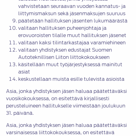
vahvistetaan seuraavan vuoden kannatus- ja
liittymismaksun sekä jäsenmaksujen suuruus
päätetään hallituksen jäsenten lukumäärästä
valitaan hallituksen puheenjohtaja ja
erovuoroisten tilalle muut hallituksen jäsenet
valitaan kaksi tilintarkastajaa varamiehineen
valitaan yhdistyksen edustajat Suomen
Autoteknillisen Liiton liittokokoukseen
käsitellään muut työjärjestyksessä mainitut
asiat
keskustellaan muista esille tulevista asioista
Asia, jonka yhdistyksen jäsen haluaa päätettäväksi
vuosikokouksessa, on esitettävä kirjallisesti
perusteluineen hallitukselle viimeistään joulukuun
31. päivänä.
Asia, jonka yhdistyksen jäsen haluaa päätettäväksi
varsinaisessa liittokokouksessa, on esitettävä