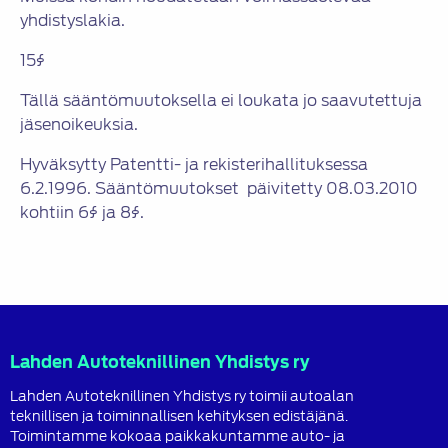
yhdistyslakia.
15§
Tällä sääntömuutoksella ei loukata jo saavutettuja
jäsenoikeuksia.
Hyväksytty Patentti- ja rekisterihallituksessa
6.2.1996. Sääntömuutokset päivitetty 08.03.2010
kohtiin 6§ ja 8§.
Lahden Autoteknillinen Yhdistys ry
Lahden Autoteknillinen Yhdistys ry toimii autoalan
teknillisen ja toiminnallisen kehityksen edistäjänä.
Toimintamme kokoaa paikkakuntamme auto- ja