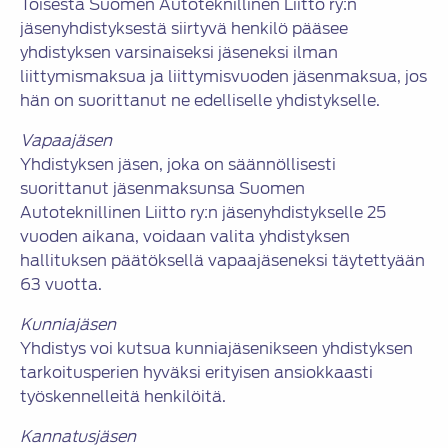
Toisesta Suomen Autoteknillinen Liitto ry:n
jäsenyhdistyksestä siirtyvä henkilö pääsee
yhdistyksen varsinaiseksi jäseneksi ilman
liittymismaksua ja liittymisvuoden jäsenmaksua, jos
hän on suorittanut ne edelliselle yhdistykselle.
Vapaajäsen
Yhdistyksen jäsen, joka on säännöllisesti
suorittanut jäsenmaksunsa Suomen
Autoteknillinen Liitto ry:n jäsenyhdistykselle 25
vuoden aikana, voidaan valita yhdistyksen
hallituksen päätöksellä vapaajäseneksi täytettyään
63 vuotta.
Kunniajäsen
Yhdistys voi kutsua kunniajäsenikseen yhdistyksen
tarkoitusperien hyväksi erityisen ansiokkaasti
työskennelleitä henkilöitä.
Kannatusjäsen