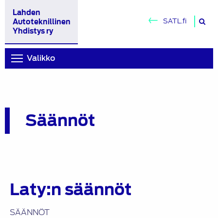
Lahden
H
SATL.fi
Autoteknillinen
si
Yhdistys ry
Valikko
Säännöt
Laty:n säännöt
SÄÄNNÖT