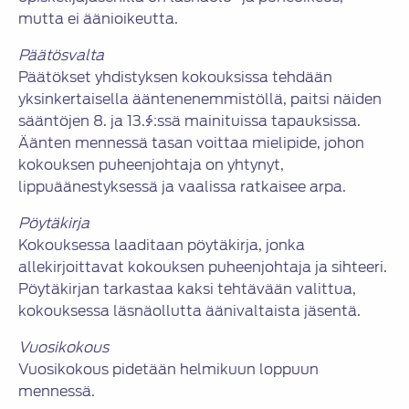
mutta ei äänioikeutta.
Päätösvalta
Päätökset yhdistyksen kokouksissa tehdään
yksinkertaisella ääntenenemmistöllä, paitsi näiden
sääntöjen 8. ja 13.§:ssä mainituissa tapauksissa.
Äänten mennessä tasan voittaa mielipide, johon
kokouksen puheenjohtaja on yhtynyt,
lippuäänestyksessä ja vaalissa ratkaisee arpa.
Pöytäkirja
Kokouksessa laaditaan pöytäkirja, jonka
allekirjoittavat kokouksen puheenjohtaja ja sihteeri.
Pöytäkirjan tarkastaa kaksi tehtävään valittua,
kokouksessa läsnäollutta äänivaltaista jäsentä.
Vuosikokous
Vuosikokous pidetään helmikuun loppuun
mennessä.