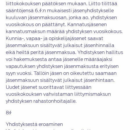
liittokokouksen päätöksen mukaan. Liitto tilittää
sääntöjensä 6.§:n mukaisesti jäsenyhdistykselle
kuuluvan jäsenmaksuosan, jonka ao. yhdistyksen
vuosikokous on päättänyt. Kannatusjäsenen
kannatusmaksun määrää yhdistyksen vuosikokous.
Kunnia-, vapaa- ja opiskelijajäsenet saavat
jäsenmaksuun sisältyvät julkaisut jäsenhinnalla
eikä heiltä peritä jäsenmaksua. Yhdistyksen hallitus
voi hakemuksesta antaa jäsenelle määräajaksi
vapautuksen yhdistyksen jäsenmaksusta erityisen
syyn vuoksi. Tällöin jäsen on oikeutettu saamaan
jäsenmaksuun sisältyvät julkaisut jäsenhintaan.
Uudet jäsenet suorittavat liittyessään
vuosikokouksen vahvistaman liittymismaksun
yhdistyksen rahastonhoitajalle.
8§
Yhdistyksestä eroaminen