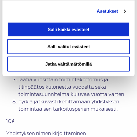
jäsenluetteloa
Asetukset
kutsua koolle yhdistyksen kokoukset
toimeenpanna yhdistyksen kokousten
päätökset
Salli kaikki evästeet
valmistella yhdistyksen kokoukselle
esitettävät asiat
Salli valitut evästeet
valvoa, että yhdistyksen toiminnassa
noudatetaan näitä ja Suomen Autoteknillinen
Jatka välttämättömillä
Liitto ry:n sääntöä sekä voimassa olevaa
yhdistyslakia
laatia vuosittain toimintakertomus ja
tilinpäätös kuluneelta vuodelta sekä
toimintasuunnitelma kuluvaa vuotta varten
pyrkiä jatkuvasti kehittämään yhdistyksen
toimintaa sen tarkoitusperien mukaisesti.
10§
Yhdistyksen nimen kirjoittaminen