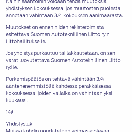
Näihin sääntöihin voidaan tehdä muutoksia
yhdistyksen kokouksessa, jos muutosten puolesta
annetaan vähintään 3/4 kokouksen äänimäärästä.
Muutokset on ennen niiden rekisteröimistä
esitettävä Suomen Autoteknillinen Liitto ry:n
liittohallitukselle.
Jos yhdistys purkautuu tai lakkautetaan, on sen
varat luovutettava Suomen Autoteknillinen Liitto
ry:lle.
Purkamispäätös on tehtävä vähintään 3/4
ääntenenemmistöllä kahdessa peräkkäisessä
kokouksessa, joiden väliaika on vähintään yksi
kuukausi.
14§
Yhdistyslaki
Muissa kohdin noudatetaan voimassaolevaa