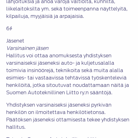
lahjoituksia ja anoa varoja valtiolta, kunnilta,
liikelaitoksilta ym. sekä toimeenpanna näyttelyitä,
kilpailuja, myyjäisiä ja arpajaisia.
6§
Jäsenet
Varsinainen jäsen
Hallitus voi ottaa anomuksesta yhdistyksen
varsinaiseksi jäseneksi auto- ja kuljetusalalla
toimivia insinöörejä, teknikoita sekä muita alalla
esimies- tai vastaavissa tehtävissä työskenteleviä
henkilöitä, jotka sitoutuvat noudattamaan näitä ja
Suomen Autoteknillinen Liitto ry:n sääntöjä.
Yhdistyksen varsinaiseksi jäseneksi pyrkivän
henkilön on ilmoitettava henkilötietonsa.
Päätöksen jäseneksi ottamisesta tekee yhdistyksen
hallitus.