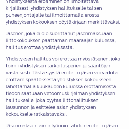
Yhdistyksestä eroaminen on ilmoitettava
kirjallisesti yhdistyksen hallitukselle tai sen
puheenjohtajalle tai ilmoittamalla erosta
yhdistyksen kokouksen pöytäkirjaan merkittäväksi.
Jäsenen, joka ei ole suorittanut jäsenmaksuaan
liittokokouksen päättämän määräajan kuluessa,
hallitus erottaa yhdistyksestä.
Yhdistyksen hallitus voi erottaa myös jäsenen, joka
toimii yhdistyksen tarkoitusperien ja sääntöjen
vastaisesti. Tästä syystä erotettu jäsen voi vedota
erottamispäätöksestä yhdistyksen kokoukseen
lähettämällä kuukauden kuluessa erottamisesta
tiedon saatuaan vetoomuskirjelmän yhdistyksen
hallitukselle, joka pyytää liittohallituksen
lausunnon ja esittelee asian yhdistyksen
kokoukselle ratkaistavaksi.
Jäsenmaksun laiminlyönnin tähden erotettu jäsen