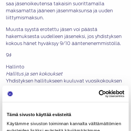
saa jäsenoikeutensa takaisin suorittamalla
maksamatta jääneen jäsenmaksunsa ja uuden
liittymismaksun.
Muusta syystä erotettu jäsen voi päästä
hakemuksesta uudelleen jäseneksi, jos yhdistyksen
kokous hänet hyväksyy 9/10 ääntenenemmistöllä.
9§
Hallinto
Hallitus ja sen kokoukset
Yhdistyksen hallitukseen kuuluvat vuosikokouksen
valitsemina puheenjohtaja, josta käytetään myös
nimitystä yhdistyksen puheenjohtaja ja neljä-kuusi
jäsentä. Puheenjohtajan toimikausi on yksi vuosi,
jäsenten kaksi vuotta. Jäsenistä on vuosittain
Tämä sivusto käyttää evästeitä
puolet erovuorossa, aluksi arvan perusteella,
myöhemmin vuorotellen. Puheenjohtaja ja
Käytämme sivuston toiminnan kannalta välttämättömien
hallituksen jäsenet valitaan vuosikokouksessa
evästeiden lisäksi evästeitä kävijämäärämme