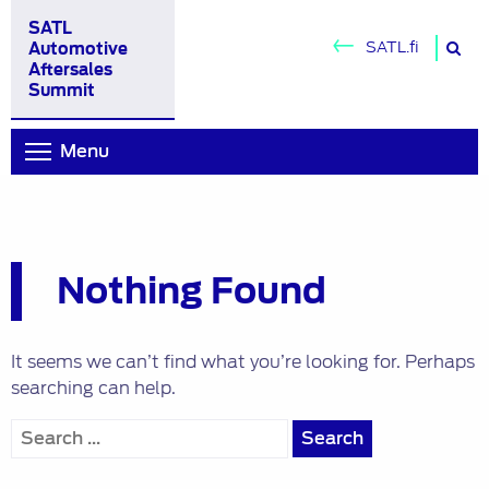
SATL
Se
SATL.fi
Automotive
fr
Aftersales
Summit
si
Menu
Nothing Found
It seems we can’t find what you’re looking for. Perhaps
searching can help.
Search
for: