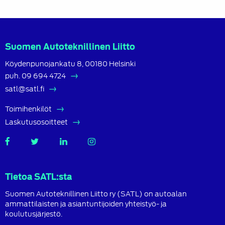
Suomen Autoteknillinen Liitto
Köydenpunojankatu 8, 00180 Helsinki
puh.
09 694 4724
satl@satl.fi
Toimihenkilöt
Laskutusosoitteet
SATL
SATL
SATL
SATL
Facebook
Twitter
LinkedIn
Instagram
Tietoa SATL:sta
Suomen Autoteknillinen Liitto ry (SATL) on autoalan
ammattilaisten ja asiantuntijoiden yhteistyö- ja
koulutusjärjestö.