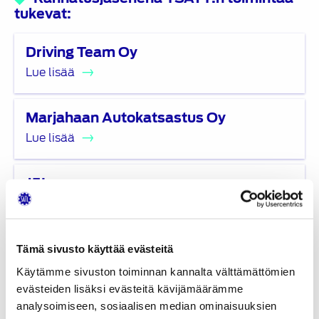
tukevat:
Lue
Driving Team Oy
lisää
Lue lisää
Lue
Marjahaan Autokatsastus Oy
lisää
Lue lisää
Lue
J5L
lisää
Lue lisää
Lue
Ylä-Savon Ammattiopisto
Tämä sivusto käyttää evästeitä
lisää
Lue lisää
Käytämme sivuston toiminnan kannalta välttämättömien
evästeiden lisäksi evästeitä kävijämäärämme
Lue
analysoimiseen, sosiaalisen median ominaisuuksien
Iisalmen Autoala