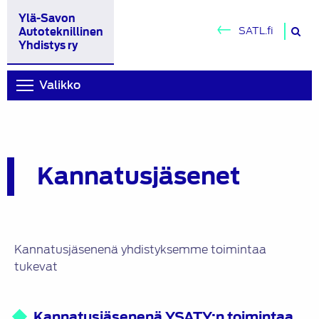
Ylä-Savon
H
SATL.fi
Autoteknillinen
si
Yhdistys ry
Valikko
Kannatusjäsenet
Kannatusjäsenenä yhdistyksemme toimintaa
tukevat
Kannatusjäsenenä YSATY:n toimintaa