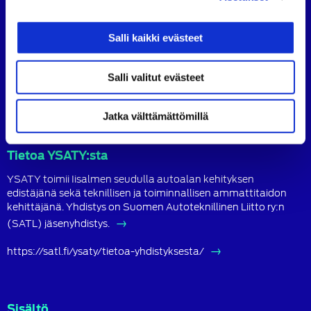
Ylä-Savon Autoteknillinen Yhdistys ry
Salli kaikki evästeet
Yhdistyksen vastaavat:
Salli valitut evästeet
https://satl.fi/ysaty/yhteystiedot/
Jatka välttämättömillä
Tietoa YSATY:sta
YSATY toimii Iisalmen seudulla autoalan kehityksen
edistäjänä sekä teknillisen ja toiminnallisen ammattitaidon
kehittäjänä. Yhdistys on Suomen Autoteknillinen Liitto ry:n
(SATL) jäsenyhdistys.
https://satl.fi/ysaty/tietoa-yhdistyksesta/
Sisältö