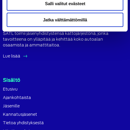
Tietoa SATL:sta
Salli valitut evästeet
Suomen Autoteknillinen Liitto ry (SATL) on autoalan
ammattilaisten ja asiantuntijoiden yhteistyö- ja
Jatka välttämättömillä
koulutusjärjestö.
SATL toimii jäsenyhdistystensä kattojärjestönä, jonka
tavoitteena on ylläpitää ja kehittää koko autoalan
osaamista ja ammattitaitoa.
Lue lisää
Sisältö
Etusivu
Ajankohtaista
Jäsenille
Kannatusjäsenet
Tietoa yhdistyksestä