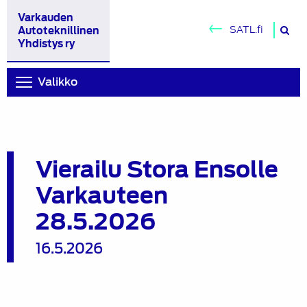
Varkauden
H
SATL.fi
Autoteknillinen
si
Yhdistys ry
Valikko
Vierailu Stora Ensolle
Varkauteen
28.5.2026
16.5.2026