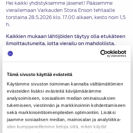
Hei kaikki yhdistyksemme jäsenet! Pääsemme
vierailemaan Varkauden Stora Enson tehtaalle
torstaina 28.5.2026 klo. 17.00 alkaen, kesto noin 1,5
h.
Kaikkien mukaan lähtijöiden täytyy olla etukäteen
ilmoittautuneita, jotta vierailu on mahdollista.
Osallistujasta tarvitsemme nimen,
sähköpostiosoitteen ja puhelinnumeron.
Ilmoittaudu pikaisella aikataululla sihteerillemme
Jouni Vauhkoselle, kuitenkin
19.5.2026 klo. 18.00
Tämä sivusto käyttää evästeitä
mennessä. Ilmoittautumisen jälkeen osallistujat
Käytämme sivuston toiminnan kannalta välttämättömien
saavat tarkemmat ohjeet.
evästeiden lisäksi evästeitä kävijämäärämme
Vaty
analysoimiseen, sosiaalisen median ominaisuuksien
tukemiseen, viestinnän ja markkinoinnin kohdentamiseen
sekä markkinointitoimenpiteiden optimointiin. Lisäksi
Jaa:
jaamme sosiaalisen median, mainosalan ja analytiikka-
alan kumppaneillemme tietoja siitä, miten käytät