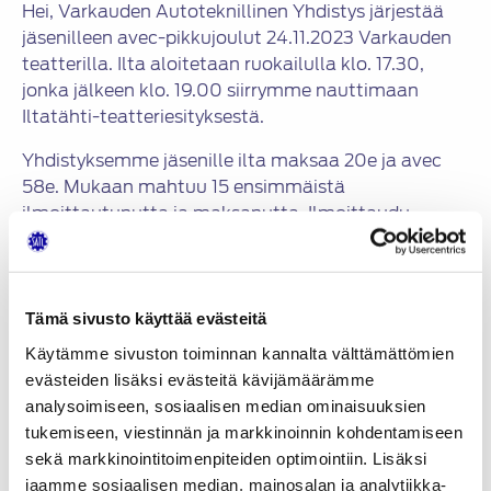
Hei, Varkauden Autoteknillinen Yhdistys järjestää
jäsenilleen avec-pikkujoulut 24.11.2023 Varkauden
teatterilla. Ilta aloitetaan ruokailulla klo. 17.30,
jonka jälkeen klo. 19.00 siirrymme nauttimaan
Iltatähti-teatteriesityksestä.
Yhdistyksemme jäsenille ilta maksaa 20e ja avec
58e. Mukaan mahtuu 15 ensimmäistä
ilmoittautunutta ja maksanutta. Ilmoittaudu
puheenjohtaja Kari Rouskulle, kerro montako
ilmoittautuu sekä mahdolliset ruoka-aineallergiat.
Ilmoittautumisen takaraja on 10.11.2023 tai kun 15
Tämä sivusto käyttää evästeitä
tulee täyteen.
Käytämme sivuston toiminnan kannalta välttämättömien
Tervetuloa viihtymään!
evästeiden lisäksi evästeitä kävijämäärämme
analysoimiseen, sosiaalisen median ominaisuuksien
– Vaty Hallitus
tukemiseen, viestinnän ja markkinoinnin kohdentamiseen
sekä markkinointitoimenpiteiden optimointiin. Lisäksi
Jaa:
jaamme sosiaalisen median, mainosalan ja analytiikka-