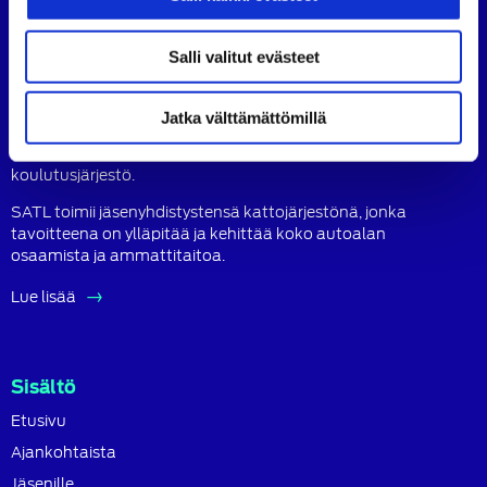
(SATL) jäsenyhdistys.
Salli valitut evästeet
Tietoa SATL:sta
Jatka välttämättömillä
Suomen Autoteknillinen Liitto ry (SATL) on autoalan
ammattilaisten ja asiantuntijoiden yhteistyö- ja
koulutusjärjestö.
SATL toimii jäsenyhdistystensä kattojärjestönä, jonka
tavoitteena on ylläpitää ja kehittää koko autoalan
osaamista ja ammattitaitoa.
Lue lisää
Sisältö
Etusivu
Ajankohtaista
Jäsenille