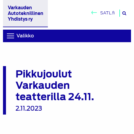
Varkauden
H
SATL.fi
Autoteknillinen
si
Yhdistys ry
Valikko
Pikkujoulut
Varkauden
teatterilla 24.11.
2.11.2023