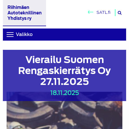
Riihimäen
H
SATL.fi
Autoteknillinen
si
Yhdistys ry
Valikko
Vierailu Suomen
Rengaskierrätys Oy
27.11.2025
18.11.2025