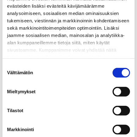
evästeiden lisäksi evästeitä kävijämäärämme
analysoimiseen, sosiaalisen median ominaisuuksien
tukemiseen, viestinnän ja markkinoinnin kohdentamiseen
sekä markkinointitoimenpiteiden optimointiin. Lisäksi
jaamme sosiaalisen median, mainosalan ja analytiikka-
alan kumppaneillemme tietoja siitä, miten käytät
sivustoamme. Kumppanimme voivat yhdistää näitä
tietoja muihin tietoihin, joita olet antanut heille tai joita on
kerätty, kun olet käyttänyt heidän palvelujaan.
Suostumuksen
Marraskuun kuukausikokous –
Välttämätön
valinta
Suomen Rengaskierrätys Oy
Mieltymykset
Tilastot
Riihimäen Autoteknillinen Yhdistys kutsuu jäsenet
marraskuun kuukausikokoukseen torstaina
27.11. klo
Markkinointi
17.30
.