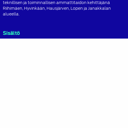
teknillisen ja toiminnallisen ammattitaidon kehittäjänä
Riihimäen, Hyvinkään, Hausjärven, Lopen ja Janakkalan
alueella.
Sisältö
Etusivu
Jäsenille
Kannatusjäsenet
Tietoa yhdistyksestä
Liity jäseneksi
Yhteystiedot
Tapahtumat
Uutiset
Pikalinkit