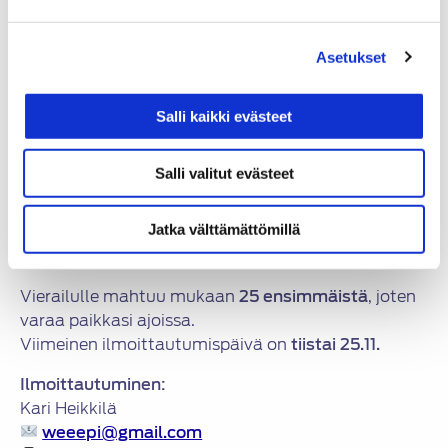
Tällä kertaa pääsemme tutustumaan
Suomen
Rengaskierrätys Oy:n
toimintaan Lopen
Asetukset
Silmänkannon yritysalueella.
Osoite:
Salli kaikki evästeet
Kantotie 4, 12520 Kormu (Loppi, Silmänkannon
yritysalue, kt54)
Salli valitut evästeet
Jatka välttämättömillä
Ilmoittaudu – paikkoja vain 25
Vierailulle mahtuu mukaan
25 ensimmäistä
, joten
varaa paikkasi ajoissa.
Viimeinen ilmoittautumispäivä on
tiistai 25.11.
Ilmoittautuminen:
Kari Heikkilä
weeepi@gmail.com