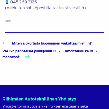
045 269 3125
(mieluiten sähköpostilla tai tekstiviestillä)
Jaa:
Artikkelien
Miten ajokortista luopuminen vaikuttaa miehiin?
selaus
RIATYn perinteiset pikkujoulut 12.12. – ilmoittaudu ke 10.12.
mennessä!
Riihimäen Autoteknillinen Yhdistys
Yhdistys toimii autoalan kehityksen edistäjänä sekä