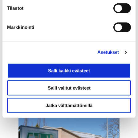
Ratakatu 36
38210 SASTAMALA
Tilastot
petri.kiiski@sasky.fi
+358401812145
Markkinointi
Asetukset
Salli kaikki evästeet
Salli valitut evästeet
Jatka välttämättömillä