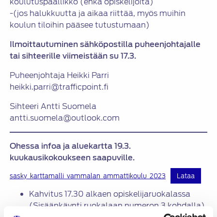
koulutuspäällikkö (ehkä opiskelijoita)
-(jos halukkuutta ja aikaa riittää, myös muihin
koulun tiloihin pääsee tutustumaan)
Ilmoittautuminen sähköpostilla puheenjohtajalle
tai sihteerille viimeistään su 17.3.
Puheenjohtaja Heikki Parri
heikki.parri@trafficpoint.fi
Sihteeri Antti Suomela
antti.suomela@outlook.com
Ohessa infoa ja aluekartta 19.3.
kuukausikokoukseen saapuville.
sasky_karttamalli_vammalan_ammattikoulu_2023
Lataa
Kahvitus 17.30 alkaen opiskelijaruokalassa
(Sisäänkäynti ruokalaan numeron 3 kohdalla)