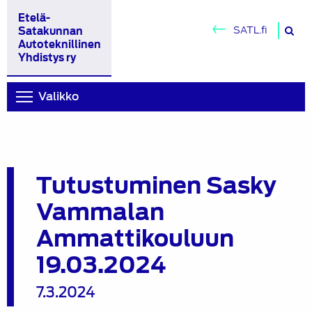
Etelä-
H
SATL.fi
Satakunnan
si
Autoteknillinen
Yhdistys ry
Valikko
Tutustuminen Sasky
Vammalan
Ammattikouluun
19.03.2024
7.3.2024