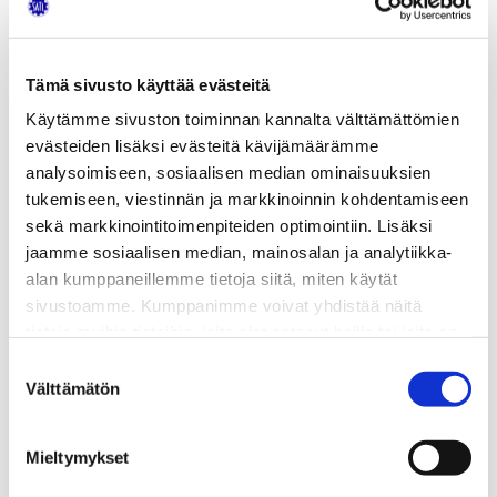
Pysäköinti sallittu kaikille merkityille paikoille,
myös autoalan P-alueelle
Kahvin jälkeen lähdemme porukalla
kiertämään alojen toimitilat läpi seuraavasti
Tämä sivusto käyttää evästeitä
Käytämme sivuston toiminnan kannalta välttämättömien
Tutustuminen uuteen Kivi, Rakennus, Lavaste ja
evästeiden lisäksi evästeitä kävijämäärämme
Puualojen halliin
analysoimiseen, sosiaalisen median ominaisuuksien
Siirtyminen Autoalalle, Metalli ja Sähköalojen
tukemiseen, viestinnän ja markkinoinnin kohdentamiseen
kautta
sekä markkinointitoimenpiteiden optimointiin. Lisäksi
Tutustuminen Autoalan toimintaan, tiloihin ja
jaamme sosiaalisen median, mainosalan ja analytiikka-
laitteisiin
alan kumppaneillemme tietoja siitä, miten käytät
Muutokset ohjelmaan mahdollisia.
sivustoamme. Kumppanimme voivat yhdistää näitä
tietoja muihin tietoihin, joita olet antanut heille tai joita on
Terveisin!
kerätty, kun olet käyttänyt heidän palvelujaan.
Suostumuksen
Petri Kiiski
Välttämätön
valinta
Lehtori, Autoala
SASKY koulutuskuntayhtymä
Mieltymykset
Vammalan ammattikoulu