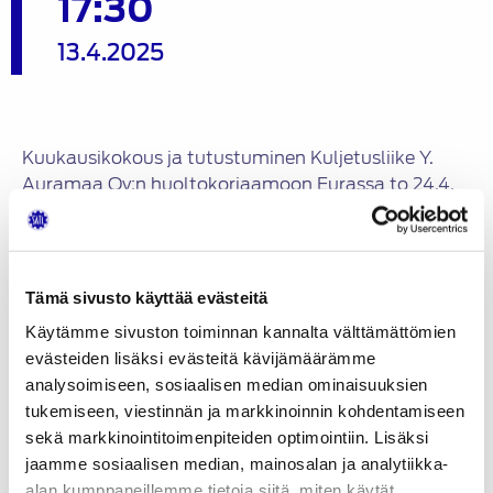
17:30
13.4.2025
Kuukausikokous ja tutustuminen Kuljetusliike Y.
Auramaa Oy:n huoltokorjaamoon Eurassa to 24.4.
klo 17:30. Osoite Teollisuustie 8, 27510 Eura.
Ilmoittautuminen sähköpostilla tai WhatsApp:lla
viimeistään ke 23.4.2025 puheenjohtajalle Heikki
Tämä sivusto käyttää evästeitä
Parri heikki.parri@trafficpoint.fi tai sihteerille Antti
Suomela antti.suomela@outlook.com.
Käytämme sivuston toiminnan kannalta välttämättömien
evästeiden lisäksi evästeitä kävijämäärämme
analysoimiseen, sosiaalisen median ominaisuuksien
tukemiseen, viestinnän ja markkinoinnin kohdentamiseen
sekä markkinointitoimenpiteiden optimointiin. Lisäksi
jaamme sosiaalisen median, mainosalan ja analytiikka-
alan kumppaneillemme tietoja siitä, miten käytät