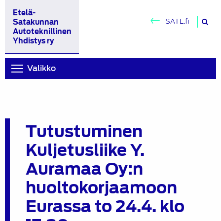
Etelä-
H
SATL.fi
Satakunnan
si
Autoteknillinen
Yhdistys ry
Valikko
Tutustuminen
Kuljetusliike Y.
Auramaa Oy:n
huoltokorjaamoon
Eurassa to 24.4. klo