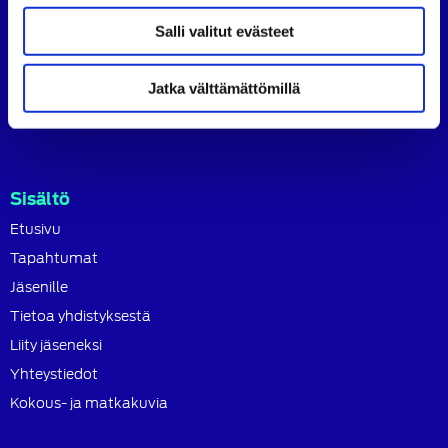
Salli valitut evästeet
Etelä-Satakunnan Autoteknillinen Yhdistys ry
Etelä-Satakunnan Autoteknillinen Yhdistys ry toimii
Jatka välttämättömillä
alueellaan autoalan kehityksen edistäjänä sekä teknillisen
ja toiminnallisen ammattitaidon kehittäjänä.
Sisältö
Etusivu
Tapahtumat
Jäsenille
Tietoa yhdistyksestä
Liity jäseneksi
Yhteystiedot
Kokous- ja matkakuvia