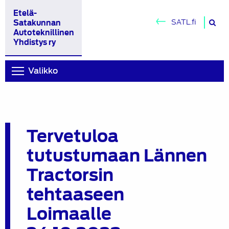
Etelä-
H
SATL.fi
Satakunnan
si
Autoteknillinen
Yhdistys ry
Valikko
Tervetuloa
tutustumaan Lännen
Tractorsin
tehtaaseen
Loimaalle