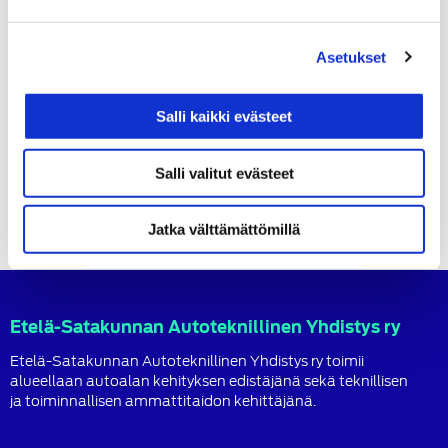
KATEGORIAT
Tapahtumat
Asetukset
Artikkelien
ESATY-seniorit / Kotajärven auto-ja traktorimuseo
selaus
Salli kaikki evästeet
ESATY:n pikkujoulut (avec) la 18.11.2023 Karhiniemen
Kyläkartanolla!
Salli valitut evästeet
Jatka välttämättömillä
Etelä-Satakunnan Autoteknillinen Yhdistys ry
Etelä-Satakunnan Autoteknillinen Yhdistys ry toimii
alueellaan autoalan kehityksen edistäjänä sekä teknillisen
ja toiminnallisen ammattitaidon kehittäjänä.