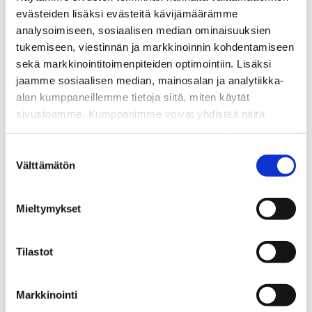
evästeiden lisäksi evästeitä kävijämäärämme
analysoimiseen, sosiaalisen median ominaisuuksien
tukemiseen, viestinnän ja markkinoinnin kohdentamiseen
sekä markkinointitoimenpiteiden optimointiin. Lisäksi
jaamme sosiaalisen median, mainosalan ja analytiikka-
alan kumppaneillemme tietoja siitä, miten käytät
sivustoamme. Kumppanimme voivat yhdistää näitä
tietoja muihin tietoihin, joita olet antanut heille tai joita on
kerätty, kun olet käyttänyt heidän palvelujaan.
Suostumuksen
Välttämätön
valinta
Mieltymykset
Tilastot
Jaa:
Markkinointi