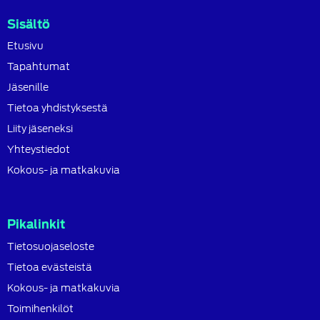
Sisältö
Etusivu
Tapahtumat
Jäsenille
Tietoa yhdistyksestä
Liity jäseneksi
Yhteystiedot
Kokous- ja matkakuvia
Pikalinkit
Tietosuojaseloste
Tietoa evästeistä
Kokous- ja matkakuvia
Toimihenkilöt