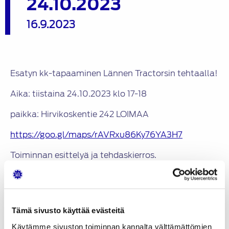
24.10.2023
16.9.2023
Esatyn kk-tapaaminen Lännen Tractorsin tehtaalla!
Aika: tiistaina 24.10.2023 klo 17-18
paikka: Hirvikoskentie 242 LOIMAA
https://goo.gl/maps/rAVRxu86Ky76YA3H7
Toiminnan esittelyä ja tehdaskierros.
Ilmoittautumiset:
Tapani Pekkola 040 0771915
pekkola.tapani@gmail.com
Tämä sivusto käyttää evästeitä
Käytämme sivuston toiminnan kannalta välttämättömien
Heikki Parri 040 500 8860