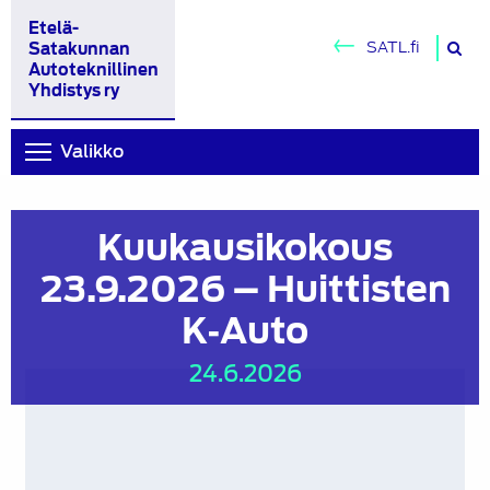
Etelä-
H
SATL.fi
Satakunnan
si
Autoteknillinen
Yhdistys ry
Valikko
Kuukausikokous
23.9.2026 – Huittisten
K‑Auto
24.6.2026