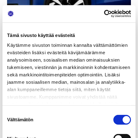
Tämä sivusto käyttää evästeitä
Käytämme sivuston toiminnan kannalta välttämättömien
evästeiden lisäksi evästeitä kävijämäärämme
analysoimiseen, sosiaalisen median ominaisuuksien
tukemiseen, viestinnän ja markkinoinnin kohdentamiseen
sekä markkinointitoimenpiteiden optimointiin. Lisäksi
jaamme sosiaalisen median, mainosalan ja analytiikka-
alan kumppaneillemme tietoja siitä, miten käytät
sivustoamme. Kumppanimme voivat yhdistää näitä
ESATY:n syyskuun kuukausikokous järjestetään
tietoja muihin tietoihin, joita olet antanut heille tai joita on
keskiviikkona
23.9.2026 klo 18.00
Huittisten
kerätty, kun olet käyttänyt heidän palvelujaan.
K‑Autolla
. Illan aikana tutustutaan
Volkswagen ID.
Suostumuksen
Välttämätön
Polon
ominaisuksiin ja tekniikkaan. Tarjolla on myös
valinta
mahdollisuus koeajoon.